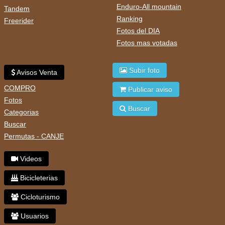
Enduro-All mountain
Tandem
Ranking
Freerider
Fotos del DIA
Fotos mas votadas
Subir foto
Avisos Venta
COMPRO
Publicar aviso
Fotos
Buscar
Categorias
Buscar
Permutas - CANJE
Videos
Bicicleterias
Cicloturismo
Usuarios