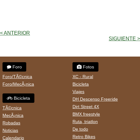
< ANTERIOR
SIGUIENTE >
Foro
Fotos
Foro/TÃ©cnica
XC - Rural
Foro/MecÃ¡nica
Bicicleta
Viajes
Bicicleta
DH Descenso Freeride
Dirt Street 4X
TÃ©cnica
BMX freestyle
MecÃ¡nica
Ruta, triatlon
Robadas
De todo
Noticias
Retro Bikes
Calendario