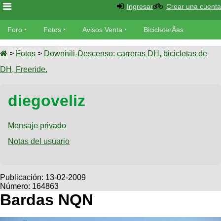
Ingresar
Crear una cuenta
Foro
Foro
Fotos
Avisos Venta
BicicleterÃ­as
Foro
Bicicletas
Videos
Fotos
>
Fotos
>
Downhill-Descenso: carreras DH, bicicletas de
TÃ©cnica
DH, Freeride.
Avisos
MecÃ¡nica
SUBÃ
Ventas
diegoveliz
tu foto
BicicleterÃ­
Galeria
Mensaje privado
SUBÃ
as
tu
Notas del usuario
XC
aviso
Bicicletas
Bicicletas
Buscar
Viajes
Publicación:
13-02-2009
Videos
Número: 164863
Bicicletas
Ultimos
Descenso
Bardas NQN
Cicloturismo
Tandem
Fotos
Dirt
Freerider