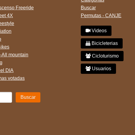
censo Freeride
Buscar
reet 4X
Permutas - CANJE
eestyle
Videos
iatlon
o
Bicicleterias
Bikes
-All mountain
Cicloturismo
g
Usuarios
del DIA
mas votadas
Buscar