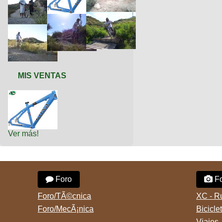
MIS VENTAS
Ver más!
Foro
Fo
Foro/TÃ©cnica
XC - R
Foro/MecÃ¡nica
Bicicle
Viajes