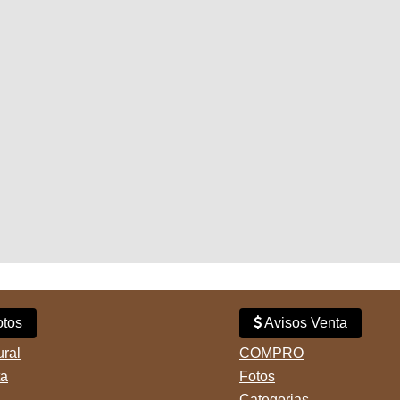
tos
Avisos Venta
ural
COMPRO
ta
Fotos
Categorias