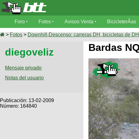
Foro
Foro
Fotos
Avisos Venta
BicicleterÃ­as
Foro
Fotos
>
Fotos
>
Downhill-Descenso: carreras DH, bicicletas de DH,
TÃ©cnica
Bardas N
diegoveliz
Avisos
MecÃ¡nica
SUBÃ
Ventas
tu foto
Mensaje privado
BicicleterÃ­
Notas del usuario
Galeria
SUBÃ
as
tu
XC
aviso
Bicicletas
Bicicletas
Publicación:
13-02-2009
Número: 164840
Buscar
Viajes
Videos
Bicicletas
Ultimos
Descenso
Cicloturismo
Tandem
Fotos
Dirt
Freerider