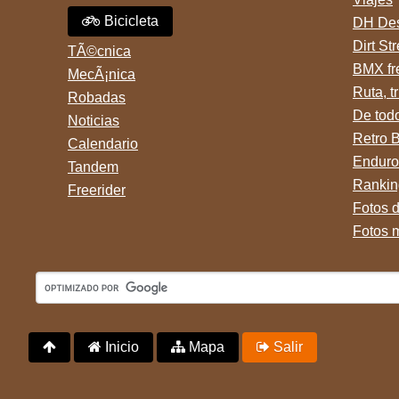
Bicicleta
DH Des
Dirt St
TÃ©cnica
BMX fr
MecÃ¡nica
Ruta, tr
Robadas
De tod
Noticias
Retro 
Calendario
Enduro
Tandem
Rankin
Freerider
Fotos 
Fotos 
Inicio
Mapa
Salir