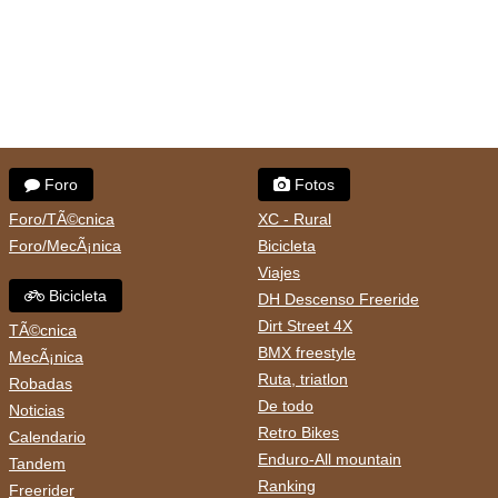
Foro
Fotos
Foro/TÃ©cnica
XC - Rural
Foro/MecÃ¡nica
Bicicleta
Viajes
Bicicleta
DH Descenso Freeride
Dirt Street 4X
TÃ©cnica
BMX freestyle
MecÃ¡nica
Ruta, triatlon
Robadas
De todo
Noticias
Retro Bikes
Calendario
Enduro-All mountain
Tandem
Ranking
Freerider