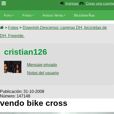
Ingresar
Crear una cuenta
Foro
Foro
Fotos
Avisos Venta
BicicleterÃ­as
Foro
Bicicletas
Videos
Fotos
>
Fotos
>
Downhill-Descenso: carreras DH, bicicletas de
TÃ©cnica
DH, Freeride.
Avisos
MecÃ¡nica
SUBÃ
Ventas
cristian126
tu foto
BicicleterÃ­
Galeria
Mensaje privado
SUBÃ
as
tu
Notas del usuario
XC
aviso
Bicicletas
Bicicletas
Buscar
Viajes
Publicación:
31-10-2008
Videos
Número: 147148
Bicicletas
Ultimos
Descenso
vendo bike cross
Cicloturismo
Tandem
Fotos
Dirt
Freerider