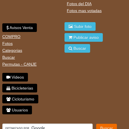
Fotos del DIA
Fotos mas votadas
Subir foto
Avisos Venta
COMPRO
Publicar aviso
Fotos
Buscar
Categorias
Buscar
Permutas - CANJE
Videos
Bicicleterias
Cicloturismo
Usuarios
Buscar