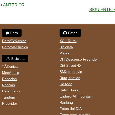
< ANTERIOR
SIGUIENTE >
Foro
Fotos
Foro/TÃ©cnica
XC - Rural
Foro/MecÃ¡nica
Bicicleta
Viajes
Bicicleta
DH Descenso Freeride
Dirt Street 4X
TÃ©cnica
BMX freestyle
MecÃ¡nica
Ruta, triatlon
Robadas
De todo
Noticias
Retro Bikes
Calendario
Enduro-All mountain
Tandem
Ranking
Freerider
Fotos del DIA
Fotos mas votadas