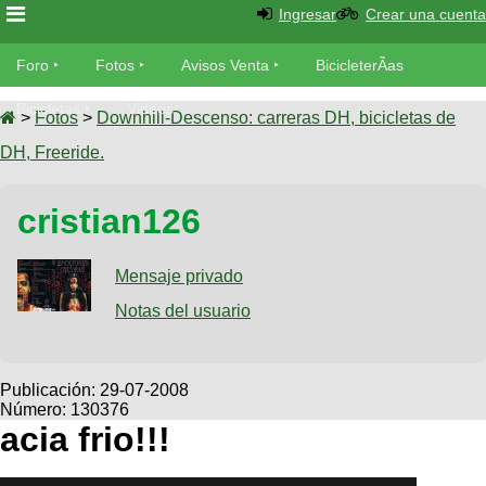
Ingresar
Crear una cuenta
Foro
Foro
Fotos
Avisos Venta
BicicleterÃ­as
Foro
Bicicletas
Videos
Fotos
>
Fotos
>
Downhill-Descenso: carreras DH, bicicletas de
TÃ©cnica
DH, Freeride.
Avisos
MecÃ¡nica
SUBÃ
Ventas
cristian126
tu foto
BicicleterÃ­
Galeria
Mensaje privado
SUBÃ
as
tu
Notas del usuario
XC
aviso
Bicicletas
Bicicletas
Buscar
Viajes
Publicación:
29-07-2008
Videos
Número: 130376
Bicicletas
Ultimos
Descenso
acia frio!!!
Cicloturismo
Tandem
Fotos
Dirt
Freerider