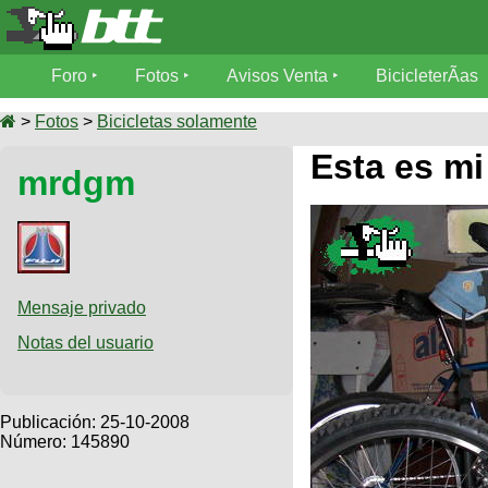
Foro
Foro
Fotos
Avisos Venta
BicicleterÃ­as
Foro
Fotos
>
Fotos
>
Bicicletas solamente
TÃ©cnica
Esta es mi
mrdgm
Avisos
MecÃ¡nica
SUBÃ
Ventas
tu foto
BicicleterÃ­
Galeria
SUBÃ
as
tu
Mensaje privado
XC
aviso
Bicicletas
Notas del usuario
Bicicletas
Buscar
Viajes
Videos
Bicicletas
Ultimos
Publicación:
25-10-2008
Descenso
Cicloturismo
Número: 145890
Tandem
Fotos
Dirt
Freerider