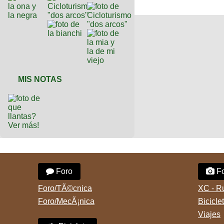
MIS NOTAS
Ver más!
Foro
Fo
Foro/TÃ©cnica
XC - R
Foro/MecÃ¡nica
Bicicle
Viajes