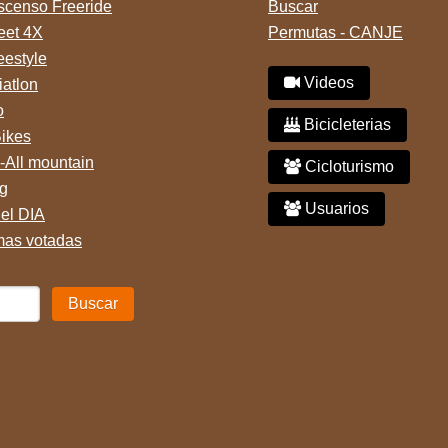
censo Freeride
Buscar
reet 4X
Permutas - CANJE
eestyle
Videos
iatlon
o
Bicicleterias
Bikes
-All mountain
Cicloturismo
g
Usuarios
del DIA
mas votadas
Buscar