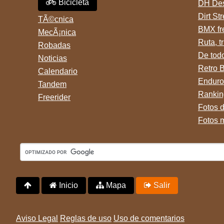
Bicicleta
DH Des
Dirt St
TÃ©cnica
BMX fr
MecÃ¡nica
Ruta, tr
Robadas
De tod
Noticias
Retro 
Calendario
Enduro
Tandem
Rankin
Freerider
Fotos 
Fotos 
Inicio
Mapa
Salir
Aviso Legal
Reglas de uso
Uso de comentarios