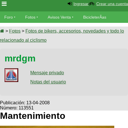
Ingresar
Crear una cuenta
Foro
Foro
Fotos
Avisos Venta
BicicleterÃ­as
Foro
Bicicletas
Videos
Fotos
>
Fotos
>
Fotos de bikers, accesorios, novedades y todo lo
TÃ©cnica
relacionado al ciclismo
Avisos
MecÃ¡nica
SUBÃ
Ventas
mrdgm
tu foto
BicicleterÃ­
Galeria
Mensaje privado
SUBÃ
as
tu
Notas del usuario
XC
aviso
Bicicletas
Bicicletas
Buscar
Viajes
Publicación:
13-04-2008
Videos
Número: 113551
Bicicletas
Ultimos
Descenso
Mantenimiento
Cicloturismo
Tandem
Fotos
Dirt
Freerider