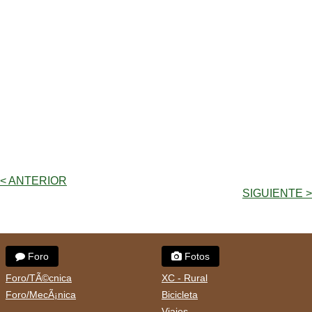
< ANTERIOR
SIGUIENTE >
Foro
Fotos
Foro/TÃ©cnica
XC - Rural
Foro/MecÃ¡nica
Bicicleta
Viajes