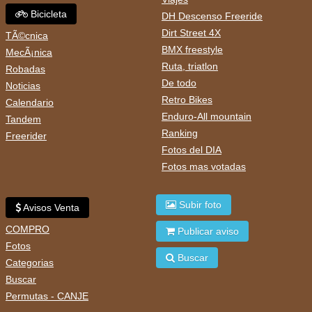
Bicicleta
DH Descenso Freeride
Dirt Street 4X
TÃ©cnica
BMX freestyle
MecÃ¡nica
Ruta, triatlon
Robadas
De todo
Noticias
Retro Bikes
Calendario
Enduro-All mountain
Tandem
Ranking
Freerider
Fotos del DIA
Fotos mas votadas
Subir foto
Avisos Venta
COMPRO
Publicar aviso
Fotos
Buscar
Categorias
Buscar
Permutas - CANJE