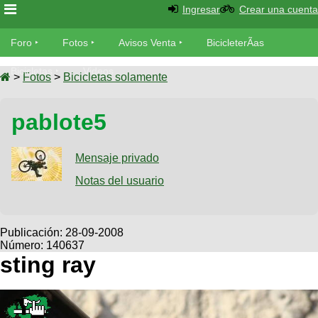
Ingresar
Crear una cuenta
Foro
Foro
Fotos
Avisos Venta
BicicleterÃ­as
Foro
Bicicletas
Videos
Fotos
>
Fotos
>
Bicicletas solamente
TÃ©cnica
Avisos
pablote5
MecÃ¡nica
SUBÃ
Ventas
tu foto
Mensaje privado
BicicleterÃ­
Galeria
Notas del usuario
SUBÃ
as
tu
XC
aviso
Bicicletas
Bicicletas
Publicación:
28-09-2008
Número: 140637
Buscar
Viajes
Videos
sting ray
Bicicletas
Ultimos
Descenso
Cicloturismo
Tandem
Fotos
Dirt
Freerider