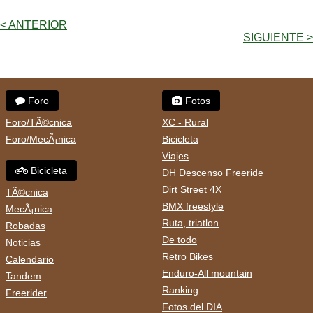
< ANTERIOR
SIGUIENTE >
Foro
Fotos
Foro/TÃ©cnica
XC - Rural
Foro/MecÃ¡nica
Bicicleta
Viajes
Bicicleta
DH Descenso Freeride
Dirt Street 4X
TÃ©cnica
BMX freestyle
MecÃ¡nica
Ruta, triatlon
Robadas
De todo
Noticias
Retro Bikes
Calendario
Enduro-All mountain
Tandem
Ranking
Freerider
Fotos del DIA