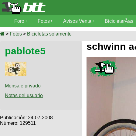
Foro
Foro
Fotos
Avisos Venta
BicicleterÃ­as
Foro
Fotos
>
Fotos
>
Bicicletas solamente
TÃ©cnica
schwinn a
pablote5
Avisos
MecÃ¡nica
SUBÃ
Ventas
tu foto
BicicleterÃ­
Galeria
SUBÃ
as
tu
Mensaje privado
XC
aviso
Bicicletas
Notas del usuario
Bicicletas
Buscar
Viajes
Videos
Bicicletas
Ultimos
Publicación:
24-07-2008
Descenso
Cicloturismo
Número: 129511
Tandem
Fotos
Dirt
Freerider