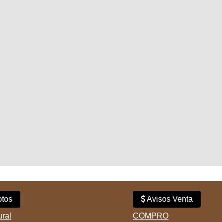
tos
Avisos Venta
ural
COMPRO