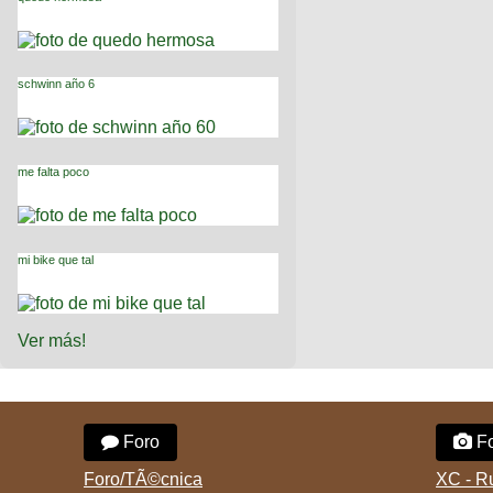
schwinn año 6
me falta poco
mi bike que tal
Ver más!
Foro
Fo
Foro/TÃ©cnica
XC - R