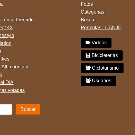
ta
Fotos
Categorias
censo Freeride
Buscar
reet 4X
Permutas - CANJE
eestyle
Videos
iatlon
o
Bicicleterias
Bikes
-All mountain
Cicloturismo
g
Usuarios
del DIA
mas votadas
Buscar