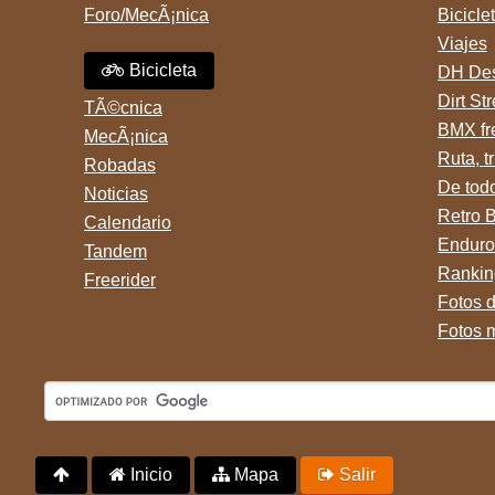
Foro/MecÃ¡nica
Bicicle
Viajes
Bicicleta
DH Des
Dirt St
TÃ©cnica
BMX fr
MecÃ¡nica
Ruta, tr
Robadas
De tod
Noticias
Retro 
Calendario
Enduro
Tandem
Rankin
Freerider
Fotos 
Fotos 
Inicio
Mapa
Salir