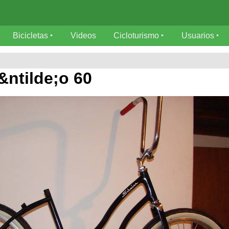
Bicicletas
Videos
Cicloturismo
Usuarios
&ntilde;o 60