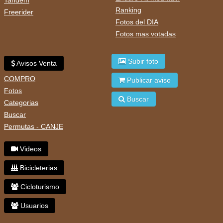
Tandem
Ranking
Freerider
Fotos del DIA
Fotos mas votadas
Subir foto
Avisos Venta
COMPRO
Publicar aviso
Fotos
Buscar
Categorias
Buscar
Permutas - CANJE
Videos
Bicicleterias
Cicloturismo
Usuarios