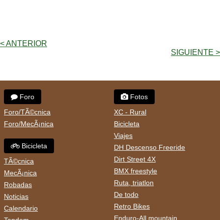
< ANTERIOR
SIGUIENTE >
Foro
Fotos
Foro/TÃ©cnica
XC - Rural
Foro/MecÃ¡nica
Bicicleta
Viajes
Bicicleta
DH Descenso Freeride
Dirt Street 4X
TÃ©cnica
BMX freestyle
MecÃ¡nica
Ruta, triatlon
Robadas
De todo
Noticias
Retro Bikes
Calendario
Enduro-All mountain