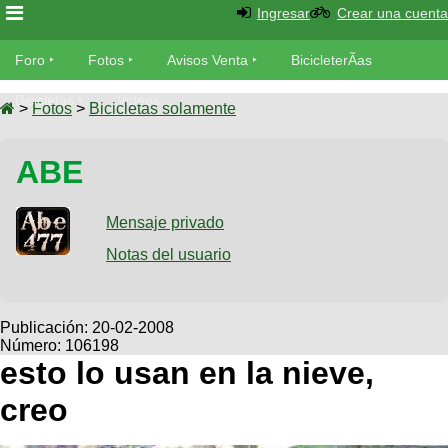
Ingresar
Crear una cuenta
Foro
Foro
Fotos
Avisos Venta
BicicleterÃ­as
Foro
Bicicletas
Videos
Fotos
>
Fotos
>
Bicicletas solamente
TÃ©cnica
Avisos
ABE
MecÃ¡nica
SUBÃ
Ventas
tu foto
Mensaje privado
BicicleterÃ­
Galeria
Notas del usuario
SUBÃ
as
tu
XC
aviso
Bicicletas
Bicicletas
Publicación:
20-02-2008
Número: 106198
Buscar
Viajes
Videos
esto lo usan en la nieve,
Bicicletas
Ultimos
Descenso
creo
Cicloturismo
Tandem
Fotos
Dirt
Freerider