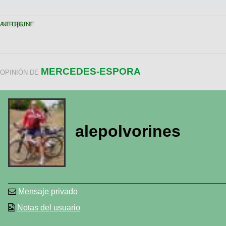
ANTERIOR
SIGUIENTE
MERCEDES-ESPORA
OPINIÓN DE
alepolvorines
Mensaje privado
Notas del usuario