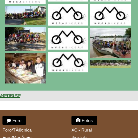
ANTERIOR
SIGUIENTE
Foro
Fotos
Foro/TÃ©cnica
XC - Rural
Foro/MecÃ¡nica
Bicicleta