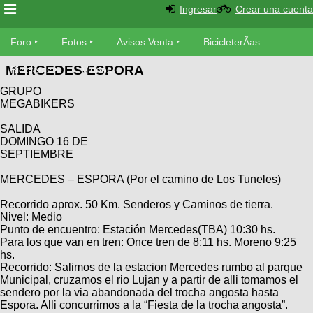
Ingresar
Crear una cuenta
Foro
Foro
Fotos
Avisos Venta
BicicleterÃ­as
MERCEDES-ESPORA
Foro
Bicicletas
Videos
Fotos
GRUPO
TÃ©cnica
MEGABIKERS
Avisos
MecÃ¡nica
SUBÃ
Ventas
SALIDA
tu foto
DOMINGO 16 DE
SEPTIEMBRE
BicicleterÃ­
Galeria
MERCEDES – ESPORA (Por el camino de Los Tuneles)
SUBÃ
as
tu
XC
Recorrido aprox. 50 Km. Senderos y Caminos de tierra.
aviso
Bicicletas
Nivel: Medio
Bicicletas
Punto de encuentro: Estación Mercedes(TBA) 10:30 hs.
Para los que van en tren: Once tren de 8:11 hs. Moreno 9:25
Buscar
Viajes
Videos
hs.
Bicicletas
Recorrido: Salimos de la estacion Mercedes rumbo al parque
Ultimos
Descenso
Municipal, cruzamos el rio Lujan y a partir de alli tomamos el
Cicloturismo
Tandem
sendero por la via abandonada del trocha angosta hasta
Fotos
Dirt
Espora. Alli concurrimos a la “Fiesta de la trocha angosta”.
Freerider