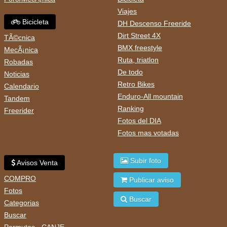
Viajes
Bicicleta
DH Descenso Freeride
Dirt Street 4X
TÃ©cnica
BMX freestyle
MecÃ¡nica
Ruta, triatlon
Robadas
De todo
Noticias
Retro Bikes
Calendario
Enduro-All mountain
Tandem
Ranking
Freerider
Fotos del DIA
Fotos mas votadas
Subir foto
Avisos Venta
COMPRO
Publicar aviso
Fotos
Buscar
Categorias
Buscar