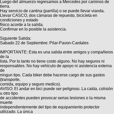
Categorias
Luego del almuerzo regresamos a Mercedes por caminos de
BMX
Salidas
Usuarios
tierra.
TÃ©cnica
COMPRO
Hay servicio de cantina (parrilla) o se puede llevar vianda.
Ruta,
Operadores
Llevar CASCO, dos cámaras de repuesto, bicicleta en
triatlon
de
MecÃ¡nica
Ãšltimos
CANJE
condiciones y estado
cicloturismo
De
físico acorde a la salida.
Robadas
Buscar
Mi
todo
Confirmar en lo posible la asistencia.
Relatos
ReputaciÃ³n
Noticias
de
Mis
Retro
Siguiente Salida:
viajes
Amigos
Mis
Calendario
Sabado 22 de Septiembre: Pilar-Pavon-Cardales
Compras
Enduro
Foro
Actividad
IMPORTANTE: Esta es una salida entre amigos y compañeros
de
de
Mis
de la
viajes
Amigos
Ventas
Ranking
lista. Por lo tanto no tiene costo alguno. No hay seguros ni
responsables. No hay vehículo de apoyo ni asistencia externa
de
Fotos
ningun tipo. Cada biker debe hacerse cargo de sus gastos
del
(transporte,
DÃA
comida, equipo y seguro medico).
AVISO: El andar en bici puede ser peligroso. La caída, colisión
u otro tipo
Fotos
de accidentes pueden provocar serias lesiones o la misma
mas
muerte
votadas
independientemente del tipo de equipamiento protector
utilizado. La única