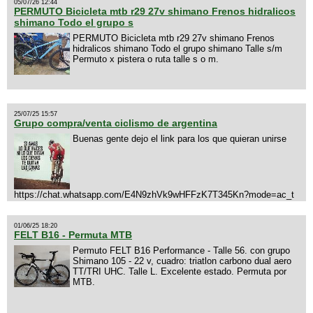
05/07/26 12:44
PERMUTO Bicicleta mtb r29 27v shimano Frenos hidralicos
shimano Todo el grupo s
PERMUTO Bicicleta mtb r29 27v shimano Frenos
hidralicos shimano Todo el grupo shimano Talle s/m
Permuto x pistera o ruta talle s o m.
25/07/25 15:57
Grupo compra/venta ciclismo de argentina
Buenas gente dejo el link para los que quieran unirse
https://chat.whatsapp.com/E4N9zhVk9wHFFzK7T345Kn?mode=ac_t
01/06/25 18:20
FELT B16 - Permuta MTB
Permuto FELT B16 Performance - Talle 56. con grupo
Shimano 105 - 22 v, cuadro: triatlon carbono dual aero
TT/TRI UHC. Talle L. Excelente estado. Permuta por
MTB.