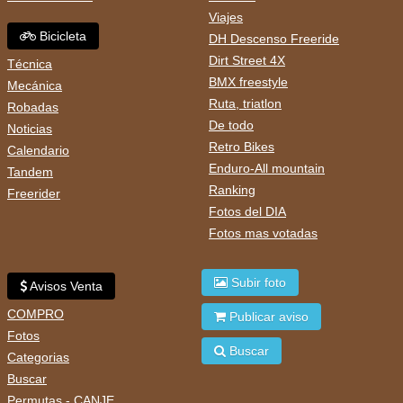
Viajes
Bicicleta
DH Descenso Freeride
Dirt Street 4X
Técnica
BMX freestyle
Mecánica
Ruta, triatlon
Robadas
De todo
Noticias
Retro Bikes
Calendario
Enduro-All mountain
Tandem
Ranking
Freerider
Fotos del DIA
Fotos mas votadas
Subir foto
Avisos Venta
COMPRO
Publicar aviso
Fotos
Buscar
Categorias
Buscar
Permutas - CANJE