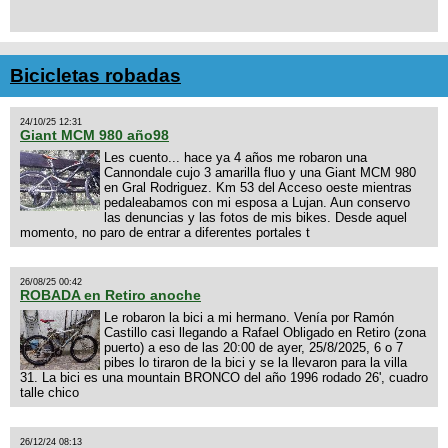
Bicicletas robadas
24/10/25 12:31
Giant MCM 980 año98
Les cuento... hace ya 4 años me robaron una
Cannondale cujo 3 amarilla fluo y una Giant MCM 980
en Gral Rodriguez. Km 53 del Acceso oeste mientras
pedaleabamos con mi esposa a Lujan. Aun conservo
las denuncias y las fotos de mis bikes. Desde aquel
momento, no paro de entrar a diferentes portales t
26/08/25 00:42
ROBADA en Retiro anoche
Le robaron la bici a mi hermano. Venía por Ramón
Castillo casi llegando a Rafael Obligado en Retiro (zona
puerto) a eso de las 20:00 de ayer, 25/8/2025, 6 o 7
pibes lo tiraron de la bici y se la llevaron para la villa
31. La bici es una mountain BRONCO del año 1996 rodado 26', cuadro
talle chico
26/12/24 08:13