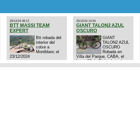
Excelente estado. Permuta
por MTB.
26/12/24 08:13
25/12/24 13:04
BTT MASSI TEAM
GIANT TALON2 AZUL
EXPERT
OSCURO
Btt robada del
GIANT
interior del
TALON2 AZUL
cotxe a
OSCURO
Montblanc el
Robada en
23/12/2024
Villa del Parque, CABA, el
lunes 23 de Diciembre a las
11:38 am, hay video del
ladrÃ³n. Denuncia policial
realizada.