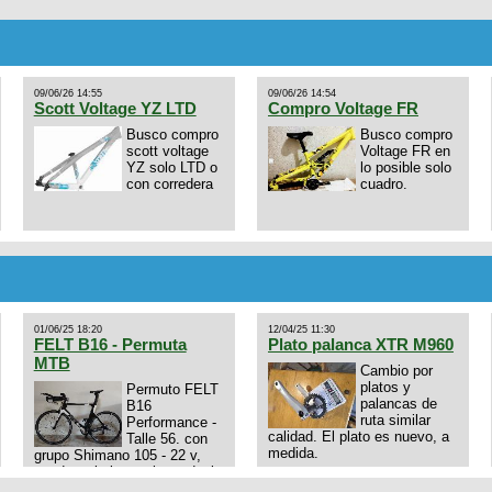
09/06/26 14:55
09/06/26 14:54
Scott Voltage YZ LTD
Compro Voltage FR
Busco compro
Busco compro
scott voltage
Voltage FR en
YZ solo LTD o
lo posible solo
con corredera
cuadro.
01/06/25 18:20
12/04/25 11:30
FELT B16 - Permuta
Plato palanca XTR M960
MTB
Cambio por
platos y
Permuto FELT
palancas de
B16
ruta similar
Performance -
calidad. El plato es nuevo, a
Talle 56. con
medida.
grupo Shimano 105 - 22 v,
cuadro: triatlon carbono dual
E4N9zhVk9wHFFzK7T345Kn?
aero TT/TRI UHC. Talle L.