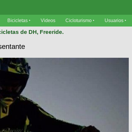
Bicicletas
Videos
Cicloturismo
Usuarios
icletas de DH, Freeride.
sentante