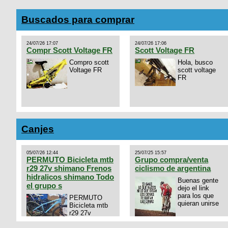
Buscados para comprar
24/07/26 17:07
24/07/26 17:06
Compr Scott Voltage FR
Scott Voltage FR
Compro scott
Hola, busco
Voltage FR
scott voltage
FR
Canjes
05/07/26 12:44
25/07/25 15:57
PERMUTO Bicicleta mtb
Grupo compra/venta
r29 27v shimano Frenos
ciclismo de argentina
hidralicos shimano Todo
Buenas gente
el grupo s
dejo el link
para los que
PERMUTO
quieran unirse
Bicicleta mtb
r29 27v
shimano
https://chat.whatsapp.com/