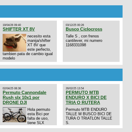
19/04/26 09:40
03/12/25 00:26
SHIFTER XT 8V
Busco Ciclocross
necesito esta
Talle S , con frenos
manija/shifter
cantilever, mi numero
XT 8V que
1168331098
este perfecto,
tambien pata de cambio igual
modelo
02/04/25 08:36
26/02/25 13:54
Permuto Cannondale
PERMUTO MTB
Rush slx 10x1 por
ENDURO X BICI DE
DRONE DJI
TRIA O RUTERA
Hola permuto
Permuto MTB ENDURO
esta Bici por
TALLE M BUSCO BICI DE
falta de uso,
TURA O TRIATLON TALLE
tiene SLX
S.
10x1, llantas y frenos LX,
Horquilla Axon tope de gama