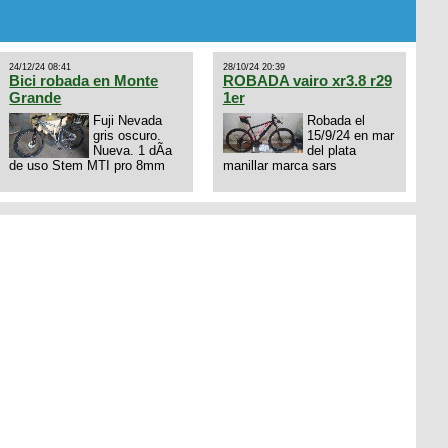
con bloqueo al manubrio y
amortiguador FOX permuto
por drone de la marca Dji, les
dejo mi numero al que le
24/12/24 08:41
28/10/24 20:39
interesa 3434568861 saludos
Bici robada en Monte
ROBADA vairo xr3.8 r29
Grande
1er
Fuji Nevada
Robada el
gris oscuro.
15/9/24 en mar
Nueva. 1 dÃ­a
del plata
de uso Stem MTI pro 8mm
manillar marca sars