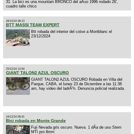
31. La bici es una mountain BRONCO del aÃ±o 1996 rodado 26',
cuadro talle chico
26/12/24 08:13
BTT MASSI TEAM EXPERT
Btt robada del interior del cotxe a Montblanc el
23/12/2024
25/12/24 13:04
GIANT TALON2 AZUL OSCURO
GIANT TALON2 AZUL OSCURO Robada en Villa del
Parque, CABA, el lunes 23 de Diciembre a las 11:38
am, hay video del ladrÃ³n. Denuncia policial realizada.
24/12/24 08:41
Bici robada en Monte Grande
Fuji Nevada gris oscuro. Nueva. 1 dÃ­a de uso Stem
MTI pro 8mm