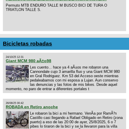
Permuto MTB ENDURO TALLE M BUSCO BICI DE TURA O
TRIATLON TALLE S.
Bicicletas robadas
24/10/25 12:31
Giant MCM 980 aÃ±o98
Les cuento... hace ya 4 aÃ±os me robaron una
Cannondale cujo 3 amarilla fluo y una Giant MCM 980
en Gral Rodriguez. Km 53 del Acceso oeste mientras
pedaleabamos con mi esposa a Lujan. Aun conservo
las denuncias y las fotos de mis bikes. Desde aquel
momento, no paro de entrar a diferentes portales t
26/08/25 00:42
ROBADA en Retiro anoche
Le robaron la bici a mi hermano. VenÃ­a por RamÃ³n
Castillo casi llegando a Rafael Obligado en Retiro (zona
puerto) a eso de las 20:00 de ayer, 25/8/2025, 6 o 7
pibes lo tiraron de la bici y se la llevaron para la villa