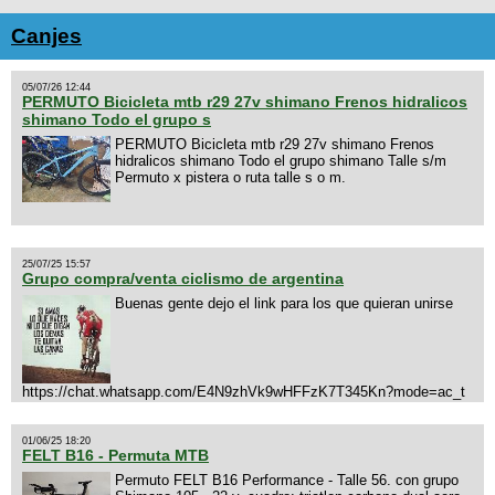
Canjes
05/07/26 12:44
PERMUTO Bicicleta mtb r29 27v shimano Frenos hidralicos
shimano Todo el grupo s
PERMUTO Bicicleta mtb r29 27v shimano Frenos
hidralicos shimano Todo el grupo shimano Talle s/m
Permuto x pistera o ruta talle s o m.
25/07/25 15:57
Grupo compra/venta ciclismo de argentina
Buenas gente dejo el link para los que quieran unirse
https://chat.whatsapp.com/E4N9zhVk9wHFFzK7T345Kn?mode=ac_t
01/06/25 18:20
FELT B16 - Permuta MTB
Permuto FELT B16 Performance - Talle 56. con grupo