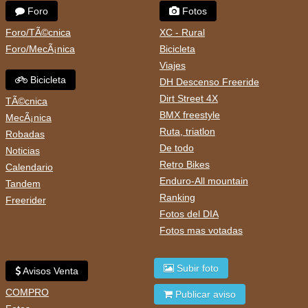
Foro
Fotos
Foro/TÃ©cnica
XC - Rural
Foro/MecÃ¡nica
Bicicleta
Viajes
Bicicleta
DH Descenso Freeride
Dirt Street 4X
TÃ©cnica
BMX freestyle
MecÃ¡nica
Ruta, triatlon
Robadas
De todo
Noticias
Retro Bikes
Calendario
Enduro-All mountain
Tandem
Ranking
Freerider
Fotos del DIA
Fotos mas votadas
Subir foto
Avisos Venta
COMPRO
Publicar aviso