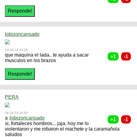
lobizoncansado
04-04-14 14:28
que maquina el lada.. te ayuda a sacar
musculos en los brazos
PERA
06-04-14 19:42
a :
lobizoncansado
si, fortaleces hombros... jaja, hoy me lo
violentaron y me robaron el machete y la caramañola
saludos