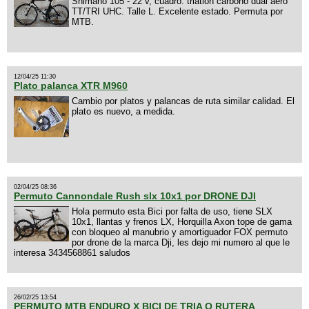
Shimano 105 - 22 v, cuadro: triatlon carbono dual aero
TT/TRI UHC. Talle L. Excelente estado. Permuta por
MTB.
12/04/25 11:30
Plato palanca XTR M960
Cambio por platos y palancas de ruta similar calidad. El
plato es nuevo, a medida.
02/04/25 08:36
Permuto Cannondale Rush slx 10x1 por DRONE DJI
Hola permuto esta Bici por falta de uso, tiene SLX
10x1, llantas y frenos LX, Horquilla Axon tope de gama
con bloqueo al manubrio y amortiguador FOX permuto
por drone de la marca Dji, les dejo mi numero al que le
interesa 3434568861 saludos
26/02/25 13:54
PERMUTO MTB ENDURO X BICI DE TRIA O RUTERA