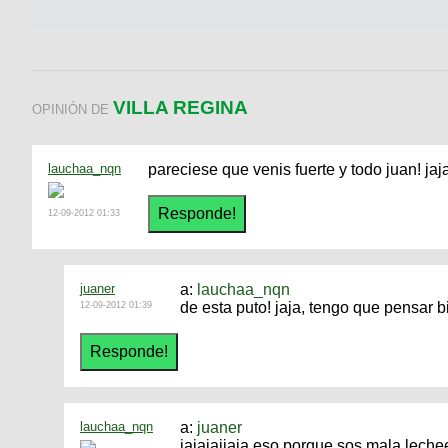
VILLA REGINA
OPINIÓN DE
lauchaa_nqn
pareciese que venis fuerte y todo juan! jaj
12-09-2012 01:33
juaner
a:
lauchaa_nqn
de esta puto! jaja, tengo que pensar b
12-09-2012 01:39
lauchaa_nqn
a:
juaner
jajajajjaja eso porque sos mala lech