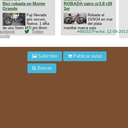
interesa 3434568861 saludos
Bici robada en Monte
ROBADA vairo xr3.8 r29
Grande
1er
Fuji Nevada
Robada el
gris oscuro.
15/9/24 en mar
Nueva. 1 dÃ­a
del plata
de uso Stem MTI pro 8mm
manillar marca sars
acebook
Twitter
#491527
Fecha: 12-09-2012
oogle
Subir foto
Publicar aviso
Buscar