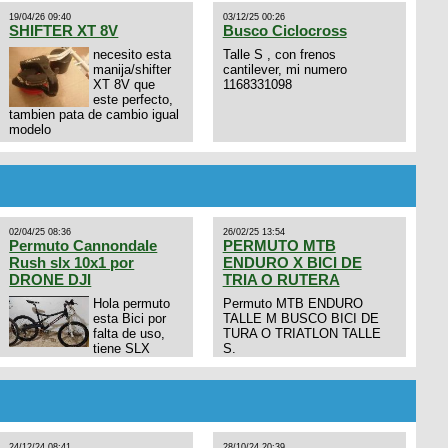
19/04/26 09:40
03/12/25 00:26
SHIFTER XT 8V
Busco Ciclocross
necesito esta
Talle S , con frenos
manija/shifter
cantilever, mi numero
XT 8V que
1168331098
este perfecto,
tambien pata de cambio igual
modelo
02/04/25 08:36
26/02/25 13:54
Permuto Cannondale
PERMUTO MTB
Rush slx 10x1 por
ENDURO X BICI DE
DRONE DJI
TRIA O RUTERA
Hola permuto
Permuto MTB ENDURO
esta Bici por
TALLE M BUSCO BICI DE
falta de uso,
TURA O TRIATLON TALLE
tiene SLX
S.
10x1, llantas y frenos LX,
Horquilla Axon tope de gama
con bloqueo al manubrio y
amortiguador FOX permuto
por drone de la marca Dji, les
dejo mi numero al que le
24/12/24 08:41
28/10/24 20:39