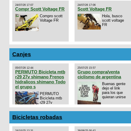
24/07/26 17:07
24/07/26 17:06
Compr Scott Voltage FR
Scott Voltage FR
Compro scott
Hola, busco
Voltage FR
scott voltage
FR
Canjes
05/07/26 12:44
25/07/25 15:57
PERMUTO Bicicleta mtb
Grupo compra/venta
r29 27v shimano Frenos
ciclismo de argentina
hidralicos shimano Todo
Buenas gente
el grupo s
dejo el link
para los que
PERMUTO
quieran unirse
Bicicleta mtb
r29 27v
shimano
https://chat.whatsapp.com/
Frenos hidralicos shimano
mode=ac_t
Todo el grupo shimano Talle
Bicicletas robadas
s/m Permuto x pistera o ruta
talle s o m.
24/10/25 12:31
26/08/25 00:42