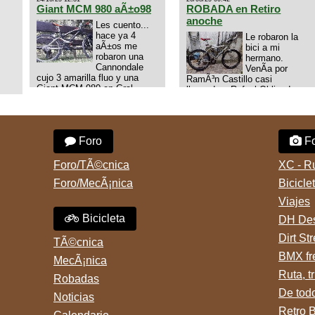
Giant MCM 980 aÃ±o98
ROBADA en Retiro
anoche
Les cuento...
hace ya 4
Le robaron la
aÃ±os me
bici a mi
robaron una
hermano.
Cannondale
VenÃ­a por
cujo 3 amarilla fluo y una
RamÃ³n Castillo casi
Giant MCM 980 en Gral
llegando a Rafael Obligado en
Rodriguez. Km 53 del Acceso
Retiro (zona puerto) a eso de
oeste mientras
las 20:00 de ayer, 25/8/2025,
pedaleabamos con mi esposa
6 o 7 pibes lo tiraron de la
a Lujan. Aun conservo las
bici y se la llevaron para la
Foro
Fo
denuncias y las fotos de mis
villa 31. La bici es una
bikes. Desde aquel momento,
mountain BRONCO del aÃ±o
no paro de entrar a diferentes
1996 rodado 26', cuadro talle
Foro/TÃ©cnica
XC - R
portales t
chico
Foro/MecÃ¡nica
Bicicle
Viajes
Bicicleta
DH Des
Dirt St
TÃ©cnica
BMX fr
MecÃ¡nica
Ruta, tr
Robadas
De tod
Noticias
Retro 