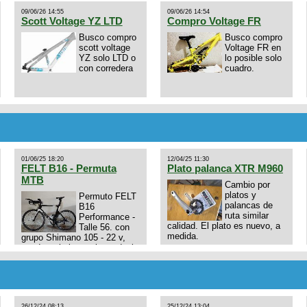
09/06/26 14:55
09/06/26 14:54
Scott Voltage YZ LTD
Compro Voltage FR
Busco compro
Busco compro
scott voltage
Voltage FR en
YZ solo LTD o
lo posible solo
con corredera
cuadro.
01/06/25 18:20
12/04/25 11:30
FELT B16 - Permuta
Plato palanca XTR M960
MTB
Cambio por
platos y
Permuto FELT
palancas de
B16
ruta similar
Performance -
calidad. El plato es nuevo, a
Talle 56. con
medida.
grupo Shimano 105 - 22 v,
cuadro: triatlon carbono dual
E4N9zhVk9wHFFzK7T345Kn?
aero TT/TRI UHC. Talle L.
Excelente estado. Permuta
por MTB.
26/12/24 08:13
25/12/24 13:04