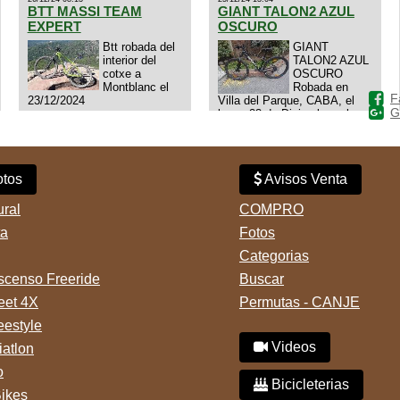
BTT MASSI TEAM
GIANT TALON2 AZUL
EXPERT
OSCURO
Btt robada del
GIANT
interior del
TALON2 AZUL
cotxe a
OSCURO
Montblanc el
Robada en
F
23/12/2024
Villa del Parque, CABA, el
G
lunes 23 de Diciembre a las
11:38 am, hay video del
ladrÃ³n. Denuncia policial
realizada.
tos
Avisos Venta
ural
COMPRO
ta
Fotos
Categorias
censo Freeride
Buscar
reet 4X
Permutas - CANJE
eestyle
Videos
iatlon
o
Bicicleterias
Bikes