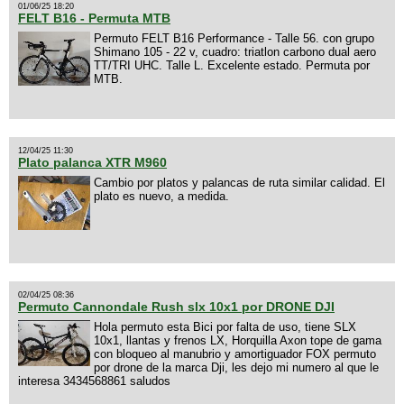
01/06/25 18:20
FELT B16 - Permuta MTB
Permuto FELT B16 Performance - Talle 56. con grupo
Shimano 105 - 22 v, cuadro: triatlon carbono dual aero
TT/TRI UHC. Talle L. Excelente estado. Permuta por
MTB.
12/04/25 11:30
Plato palanca XTR M960
Cambio por platos y palancas de ruta similar calidad. El
plato es nuevo, a medida.
02/04/25 08:36
Permuto Cannondale Rush slx 10x1 por DRONE DJI
Hola permuto esta Bici por falta de uso, tiene SLX
10x1, llantas y frenos LX, Horquilla Axon tope de gama
con bloqueo al manubrio y amortiguador FOX permuto
por drone de la marca Dji, les dejo mi numero al que le
interesa 3434568861 saludos