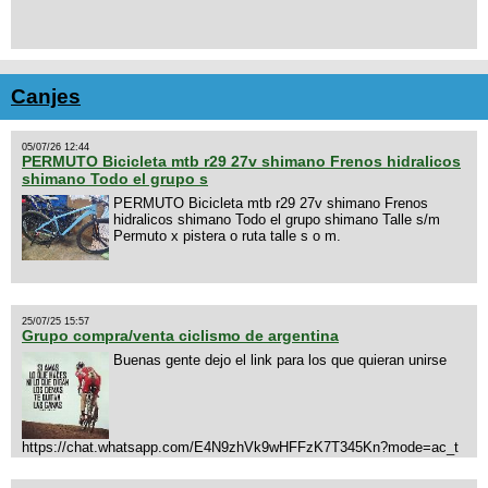
Canjes
05/07/26 12:44
PERMUTO Bicicleta mtb r29 27v shimano Frenos hidralicos
shimano Todo el grupo s
PERMUTO Bicicleta mtb r29 27v shimano Frenos
hidralicos shimano Todo el grupo shimano Talle s/m
Permuto x pistera o ruta talle s o m.
25/07/25 15:57
Grupo compra/venta ciclismo de argentina
Buenas gente dejo el link para los que quieran unirse
https://chat.whatsapp.com/E4N9zhVk9wHFFzK7T345Kn?mode=ac_t