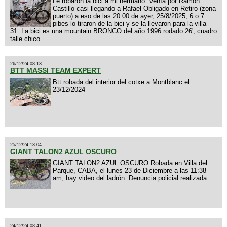
Le robaron la bici a mi hermano. Venía por Ramón
Castillo casi llegando a Rafael Obligado en Retiro (zona
puerto) a eso de las 20:00 de ayer, 25/8/2025, 6 o 7
pibes lo tiraron de la bici y se la llevaron para la villa
31. La bici es una mountain BRONCO del año 1996 rodado 26', cuadro
talle chico
26/12/24 08:13
BTT MASSI TEAM EXPERT
Btt robada del interior del cotxe a Montblanc el
23/12/2024
25/12/24 13:04
GIANT TALON2 AZUL OSCURO
GIANT TALON2 AZUL OSCURO Robada en Villa del
Parque, CABA, el lunes 23 de Diciembre a las 11:38
am, hay video del ladrón. Denuncia policial realizada.
24/12/24 08:41