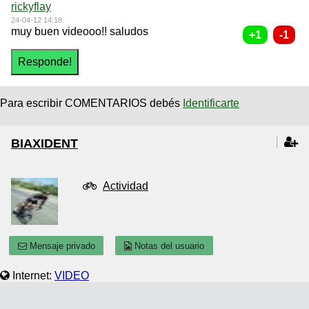
rickyflay
24-04-12 14:18
muy buen videooo!! saludos
Para escribir COMENTARIOS debés
Identificarte
BIAXIDENT
Actividad
Mensaje privado
Notas del usuario
Internet:
VIDEO