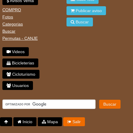
Avisos Venta
COMPRO
Publicar aviso
Fotos
Buscar
Categorias
Buscar
Permutas - CANJE
Videos
Bicicleterias
Cicloturismo
Usuarios
Buscar
Inicio
Mapa
Salir