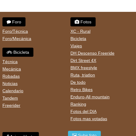
Foro
Fotos
Foro/Técnica
XC - Rural
Foro/Mecánica
Bicicleta
Viajes
Bicicleta
DH Descenso Freeride
Dirt Street 4X
Técnica
BMX freestyle
Mecánica
Ruta, triatlon
Robadas
De todo
Noticias
Retro Bikes
Calendario
Enduro-All mountain
Tandem
Ranking
Freerider
Fotos del DIA
Fotos mas votadas
Subir foto