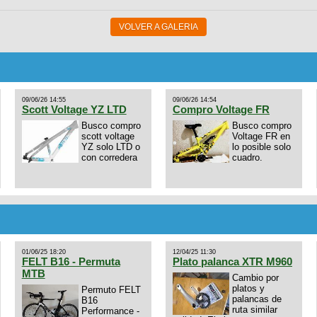
VOLVER A GALERIA
09/06/26 14:55
09/06/26 14:54
Scott Voltage YZ LTD
Compro Voltage FR
Busco compro
Busco compro
scott voltage
Voltage FR en
YZ solo LTD o
lo posible solo
con corredera
cuadro.
01/06/25 18:20
12/04/25 11:30
FELT B16 - Permuta
Plato palanca XTR M960
MTB
Cambio por
platos y
Permuto FELT
palancas de
B16
ruta similar
Performance -