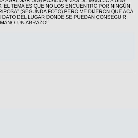
A AGREGAR UNA POSICIÓN MÁS DE MANEJO A UNA
O. EL TEMA ES QUE NO LOS ENCUENTRO POR NINGÚN
RIPOSA" (SEGUNDA FOTO) PERO ME DIJERON QUE ACÁ
LGÚN DATO DEL LUGAR DONDE SE PUEDAN CONSEGUIR
MANO. UN ABRAZO!