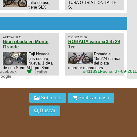
falta de uso,
TURA O TRIATLON TALLE
tiene SLX
S.
10x1, llantas y frenos LX,
Horquilla Axon tope de gama
con bloqueo al manubrio y
amortiguador FOX permuto
por drone de la marca Dji, les
dejo mi numero al que le
24/12/24 08:41
28/10/24 20:39
interesa 3434568861 saludos
Bici robada en Monte
ROBADA vairo xr3.8 r29
Grande
1er
Fuji Nevada
Robada el
gris oscuro.
15/9/24 en mar
Nueva. 1 dÃ­a
del plata
de uso Stem MTI pro 8mm
manillar marca sars
acebook
Twitter
#411891
Fecha: 07-09-2011
oogle
Subir foto
Publicar aviso
Buscar