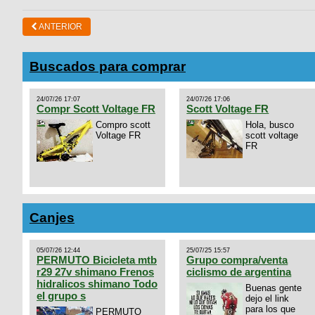
ANTERIOR
Buscados para comprar
24/07/26 17:07
24/07/26 17:06
Compr Scott Voltage FR
Scott Voltage FR
Compro scott
Hola, busco
Voltage FR
scott voltage
FR
Canjes
05/07/26 12:44
25/07/25 15:57
PERMUTO Bicicleta mtb
Grupo compra/venta
r29 27v shimano Frenos
ciclismo de argentina
hidralicos shimano Todo
Buenas gente
el grupo s
dejo el link
para los que
PERMUTO