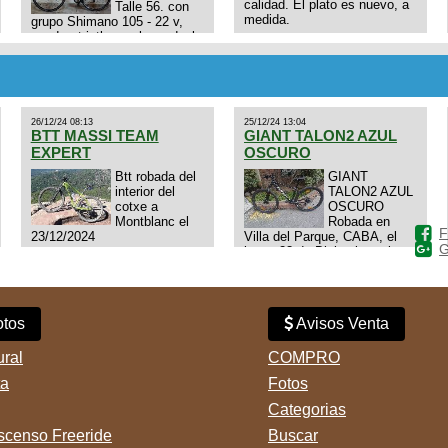
calidad. El plato es nuevo, a
Talle 56. con
medida.
grupo Shimano 105 - 22 v,
cuadro: triatlon carbono dual
E4N9zhVk9wHFFzK7T345Kn?
aero TT/TRI UHC. Talle L.
Excelente estado. Permuta
por MTB.
26/12/24 08:13
25/12/24 13:04
BTT MASSI TEAM
GIANT TALON2 AZUL
EXPERT
OSCURO
Btt robada del
GIANT
interior del
TALON2 AZUL
cotxe a
OSCURO
Montblanc el
Robada en
F
23/12/2024
Villa del Parque, CABA, el
G
lunes 23 de Diciembre a las
11:38 am, hay video del
ladrÃ³n. Denuncia policial
realizada.
tos
Avisos Venta
ural
COMPRO
ta
Fotos
Categorias
censo Freeride
Buscar