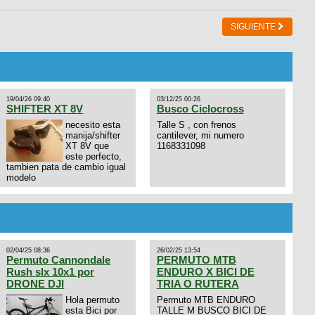
SIGUIENTE
19/04/26 09:40
03/12/25 00:26
SHIFTER XT 8V
Busco Ciclocross
necesito esta
Talle S , con frenos
manija/shifter
cantilever, mi numero
XT 8V que
1168331098
este perfecto,
tambien pata de cambio igual
modelo
02/04/25 08:36
26/02/25 13:54
Permuto Cannondale
PERMUTO MTB
Rush slx 10x1 por
ENDURO X BICI DE
DRONE DJI
TRIA O RUTERA
Hola permuto
Permuto MTB ENDURO
esta Bici por
TALLE M BUSCO BICI DE