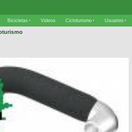
Bicicletas
Videos
Cicloturismo
Usuarios
loturismo