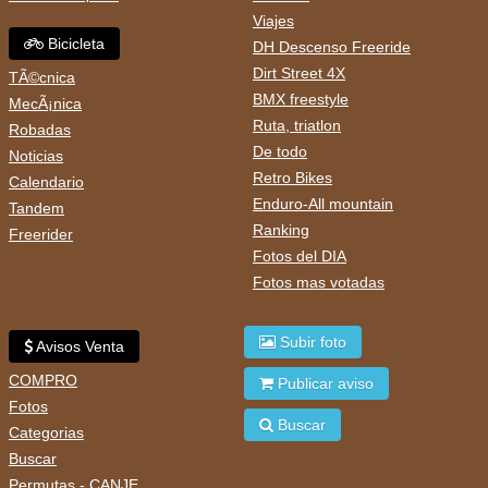
Viajes
Bicicleta
DH Descenso Freeride
Dirt Street 4X
TÃ©cnica
BMX freestyle
MecÃ¡nica
Ruta, triatlon
Robadas
De todo
Noticias
Retro Bikes
Calendario
Enduro-All mountain
Tandem
Ranking
Freerider
Fotos del DIA
Fotos mas votadas
Subir foto
Avisos Venta
COMPRO
Publicar aviso
Fotos
Buscar
Categorias
Buscar
Permutas - CANJE