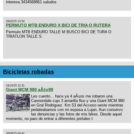
interesa 3434568861 saludos
26/02/25 13:54
PERMUTO MTB ENDURO X BICI DE TRIA O RUTERA
Permuto MTB ENDURO TALLE M BUSCO BICI DE TURA O
TRIATLON TALLE S.
Bicicletas robadas
24/10/25 12:31
Giant MCM 980 aÃ±o98
Les cuento... hace ya 4 aÃ±os me robaron una
Cannondale cujo 3 amarilla fluo y una Giant MCM 980
en Gral Rodriguez. Km 53 del Acceso oeste mientras
pedaleabamos con mi esposa a Lujan. Aun conservo
las denuncias y las fotos de mis bikes. Desde aquel
momento, no paro de entrar a diferentes portales t
26/08/25 00:42