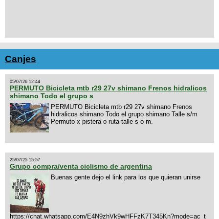
Canjes
05/07/26 12:44
PERMUTO Bicicleta mtb r29 27v shimano Frenos hidralicos
shimano Todo el grupo s
PERMUTO Bicicleta mtb r29 27v shimano Frenos
hidralicos shimano Todo el grupo shimano Talle s/m
Permuto x pistera o ruta talle s o m.
25/07/25 15:57
Grupo compra/venta ciclismo de argentina
Buenas gente dejo el link para los que quieran unirse
https://chat.whatsapp.com/E4N9zhVk9wHFFzK7T345Kn?mode=ac_t