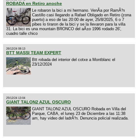
ROBADA en Retiro anoche
Le robaron la bici a mi hermano. VenÃ­a por RamÃ³n
Castillo casi llegando a Rafael Obligado en Retiro (zona
puerto) a eso de las 20:00 de ayer, 25/8/2025, 6 o 7
pibes lo tiraron de la bici y se la llevaron para la villa
31. La bici es una mountain BRONCO del aÃ±o 1996 rodado 26',
cuadro talle chico
26/12/24 08:13
BTT MASSI TEAM EXPERT
Btt robada del interior del cotxe a Montblanc el
23/12/2024
25/12/24 13:04
GIANT TALON2 AZUL OSCURO
GIANT TALON2 AZUL OSCURO Robada en Villa del
Parque, CABA, el lunes 23 de Diciembre a las 11:38
am, hay video del ladrÃ³n. Denuncia policial realizada.