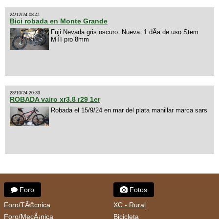
24/12/24 08:41
Bici robada en Monte Grande
Fuji Nevada gris oscuro. Nueva. 1 dÃ­a de uso Stem
MTI pro 8mm
28/10/24 20:39
ROBADA vairo xr3.8 r29 1er
Robada el 15/9/24 en mar del plata manillar marca sars
Foro
Fotos
Foro/TÃ©cnica
XC - Rural
Foro/MecÃ¡nica
Bicicleta