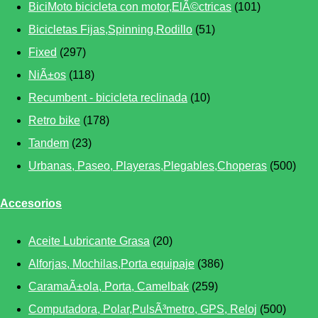
BiciMoto bicicleta con motor,ElÃ©ctricas
(101)
Bicicletas Fijas,Spinning,Rodillo
(51)
Fixed
(297)
NiÃ±os
(118)
Recumbent - bicicleta reclinada
(10)
Retro bike
(178)
Tandem
(23)
Urbanas, Paseo, Playeras,Plegables,Choperas
(500)
Accesorios
Aceite Lubricante Grasa
(20)
Alforjas, Mochilas,Porta equipaje
(386)
CaramaÃ±ola, Porta, Camelbak
(259)
Computadora, Polar,PulsÃ³metro, GPS, Reloj
(500)