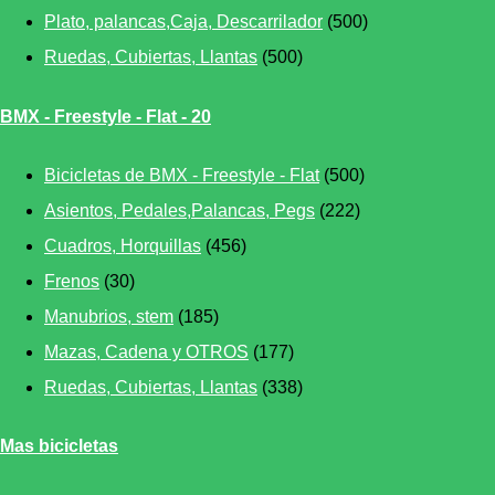
Plato, palancas,Caja, Descarrilador
(500)
Ruedas, Cubiertas, Llantas
(500)
BMX - Freestyle - Flat - 20
Bicicletas de BMX - Freestyle - Flat
(500)
Asientos, Pedales,Palancas, Pegs
(222)
Cuadros, Horquillas
(456)
Frenos
(30)
Manubrios, stem
(185)
Mazas, Cadena y OTROS
(177)
Ruedas, Cubiertas, Llantas
(338)
Mas bicicletas