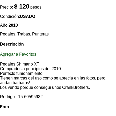
Categorias
BMX
Salidas
Usuarios
$ 120
Precio:
pesos
TÃ©cnica
COMPRO
Ruta,
Operadores
triatlon
Condición:
USADO
de
MecÃ¡nica
Ãšltimos
CANJE
cicloturismo
De
Año:
2010
Robadas
Buscar
Mi
todo
Relatos
ReputaciÃ³n
Pedales, Trabas, Punteras
Noticias
de
Mis
Retro
viajes
Amigos
Mis
Calendario
Descripción
Compras
Enduro
Foro
Actividad
de
de
Agregar a Favoritos
Mis
viajes
Amigos
Ventas
Ranking
Pedales Shimano XT
Comprados a principios del 2010.
Perfecto funionamiento.
Fotos
Tienen marcas del uso como se aprecia en las fotos, pero
del
andan barbaros!
DÃA
Los vendo porque consegui unos CrankBrothers.
Rodrigo - 15-60595932
Fotos
mas
Foto
votadas