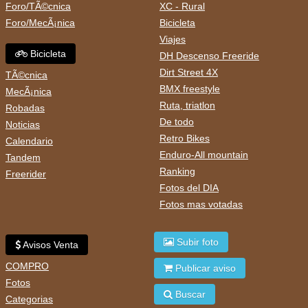
Foro/TÃ©cnica
XC - Rural
Foro/MecÃ¡nica
Bicicleta
Viajes
Bicicleta
DH Descenso Freeride
Dirt Street 4X
TÃ©cnica
BMX freestyle
MecÃ¡nica
Ruta, triatlon
Robadas
De todo
Noticias
Retro Bikes
Calendario
Enduro-All mountain
Tandem
Ranking
Freerider
Fotos del DIA
Fotos mas votadas
Subir foto
Avisos Venta
COMPRO
Publicar aviso
Fotos
Buscar
Categorias