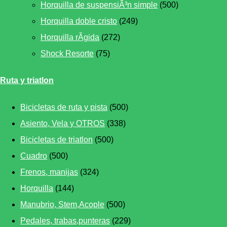
Horquilla de suspensiÃ³n simple
(500)
Horquilla doble cristo
(249)
Horquilla rÃ­gida
(272)
Shock Resorte
(75)
Ruta y triatlon
Bicicletas de ruta y pista
(500)
Asiento, Vela y OTROS
(338)
Bicicletas de triatlon
(500)
Cuadro
(500)
Frenos, manijas
(324)
Horquilla
(144)
Manubrio, Stem,Acople
(500)
Pedales, trabas,punteras
(229)