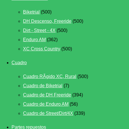
Biketrial
(500)
DH Descenso, Freeride
(500)
Dirt - Street - 4X
(500)
Enduro AM
(362)
XC Cross Country
(500)
Cuadro
Cuadro RÃ­gido XC, Rural
(500)
Cuadro de Biketrial
(7)
Cuadro de DH Freeride
(394)
Cuadro de Enduro AM
(56)
Cuadro de Street/Dirt/4X
(339)
Partes repuestos