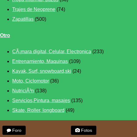
Trajes de Neoprene
(74)
Zapatillas
(500)
Otro
CÃ¡mara digital, Celular, Electronica
(233)
Entrenamiento, Maquinas
(109)
Kayak, Surf, snowboard,ski
(24)
Moto, Ciclomotor
(36)
NutriciÃ³n
(138)
Servicios,Pintura, masajes
(135)
Skate, Roller, longboard
(49)
Foro
Fotos