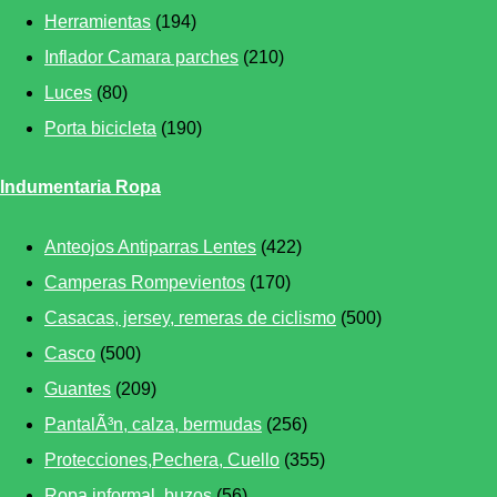
Herramientas
(194)
Inflador Camara parches
(210)
Luces
(80)
Porta bicicleta
(190)
Indumentaria Ropa
Anteojos Antiparras Lentes
(422)
Camperas Rompevientos
(170)
Casacas, jersey, remeras de ciclismo
(500)
Casco
(500)
Guantes
(209)
PantalÃ³n, calza, bermudas
(256)
Protecciones,Pechera, Cuello
(355)
Ropa informal, buzos
(56)