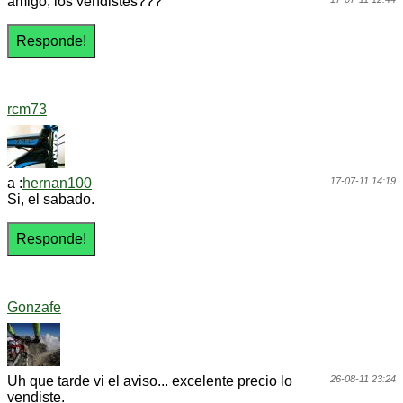
amigo, los vendistes???
rcm73
a :
hernan100
17-07-11 14:19
Si, el sabado.
Gonzafe
Uh que tarde vi el aviso... excelente precio lo
26-08-11 23:24
vendiste.