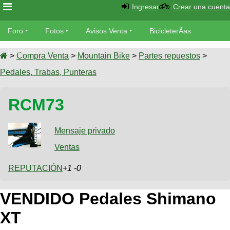
Ingresar
Crear una cuenta
Foro
Foro
Fotos
Avisos Venta
BicicleterÃ­as
Foro
Bicicletas
Videos
Fotos
>
Compra Venta
>
Mountain Bike
>
Partes repuestos
>
TÃ©cnica
Pedales, Trabas, Punteras
Avisos
MecÃ¡nica
SUBÃ
Ventas
RCM73
tu foto
BicicleterÃ­
Galeria
Mensaje privado
SUBÃ
as
tu
Ventas
XC
aviso
Bicicletas
Bicicletas
REPUTACIÓN
+1 -0
Buscar
Viajes
Videos
VENDIDO Pedales Shimano
Bicicletas
Ultimos
Descenso
Cicloturismo
Tandem
XT
Fotos
Dirt
Freerider