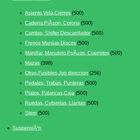
Asiento,Vela,Cierres
(500)
Cadena,PiÃ±on, Corona
(500)
Cambio, Shifter,Descarrilador
(500)
Frenos Manijas Discos
(500)
Manillar, Manubrio,PuÃ±os, Cuernitos
(500)
Mazas
(398)
Otras,Fusibles,Jgo direccion
(256)
Pedales, Trabas, Punteras
(500)
Platos, Palancas,Caja
(500)
Ruedas, Cubiertas, Llantas
(500)
Stem
(500)
SuspensiÃ³n