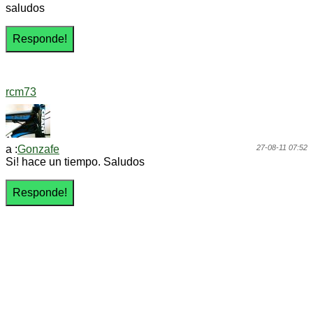
saludos
rcm73
a :
Gonzafe
27-08-11 07:52
Si! hace un tiempo. Saludos