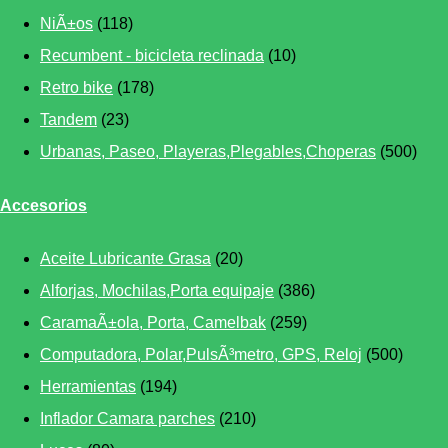
NiÃ±os
(118)
Recumbent - bicicleta reclinada
(10)
Retro bike
(178)
Tandem
(23)
Urbanas, Paseo, Playeras,Plegables,Choperas
(500)
Accesorios
Aceite Lubricante Grasa
(20)
Alforjas, Mochilas,Porta equipaje
(386)
CaramaÃ±ola, Porta, Camelbak
(259)
Computadora, Polar,PulsÃ³metro, GPS, Reloj
(500)
Herramientas
(194)
Inflador Camara parches
(210)