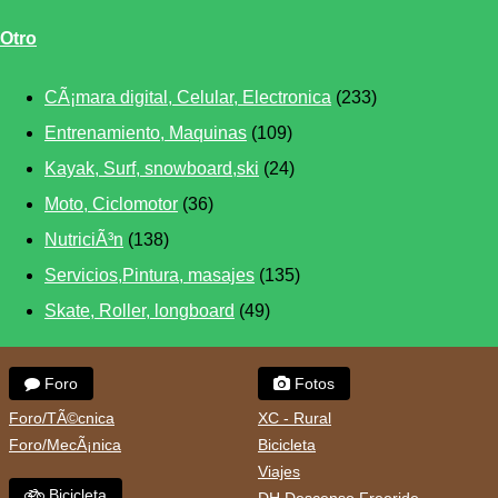
Otro
CÃ¡mara digital, Celular, Electronica
(233)
Entrenamiento, Maquinas
(109)
Kayak, Surf, snowboard,ski
(24)
Moto, Ciclomotor
(36)
NutriciÃ³n
(138)
Servicios,Pintura, masajes
(135)
Skate, Roller, longboard
(49)
Foro
Fotos
Foro/TÃ©cnica
XC - Rural
Foro/MecÃ¡nica
Bicicleta
Viajes
Bicicleta