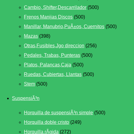
Cambio, Shifter,Descarrilador
(500)
Frenos Manijas Discos
(500)
Manillar, Manubrio,PuÃ±os, Cuernitos
(500)
Mazas
(398)
Otras,Fusibles,Jgo direccion
(256)
Pedales, Trabas, Punteras
(500)
Platos, Palancas,Caja
(500)
Ruedas, Cubiertas, Llantas
(500)
Stem
(500)
SuspensiÃ³n
Horquilla de suspensiÃ³n simple
(500)
Horquilla doble cristo
(249)
Horquilla rÃ­gida
(272)