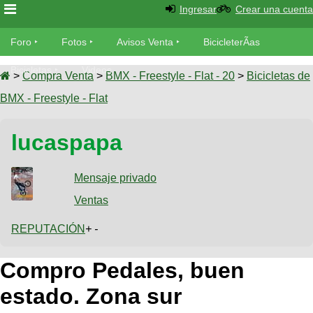
Ingresar
Crear una cuenta
Foro
Foro
Fotos
Avisos Venta
BicicleterÃ­as
Foro
Bicicletas
Videos
Fotos
>
Compra Venta
>
BMX - Freestyle - Flat - 20
>
Bicicletas de
TÃ©cnica
BMX - Freestyle - Flat
Avisos
MecÃ¡nica
SUBÃ
Ventas
lucaspapa
tu foto
BicicleterÃ­
Galeria
Mensaje privado
SUBÃ
as
tu
Ventas
XC
aviso
Bicicletas
Bicicletas
REPUTACIÓN
+ -
Buscar
Viajes
Videos
Compro Pedales, buen
Bicicletas
Ultimos
Descenso
Cicloturismo
Tandem
estado. Zona sur
Fotos
Dirt
Freerider