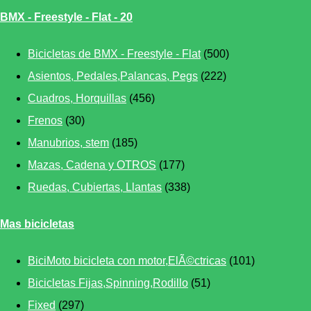
BMX - Freestyle - Flat - 20
Bicicletas de BMX - Freestyle - Flat
(500)
Asientos, Pedales,Palancas, Pegs
(222)
Cuadros, Horquillas
(456)
Frenos
(30)
Manubrios, stem
(185)
Mazas, Cadena y OTROS
(177)
Ruedas, Cubiertas, Llantas
(338)
Mas bicicletas
BiciMoto bicicleta con motor,ElÃ©ctricas
(101)
Bicicletas Fijas,Spinning,Rodillo
(51)
Fixed
(297)