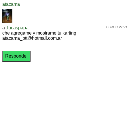
atacama
a :
lucaspapa
12-08-11 22:53
che agregame y mostrame tu karting
atacama_btt@hotmail.com.ar