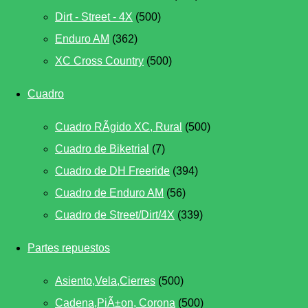
Dirt - Street - 4X
(500)
Enduro AM
(362)
XC Cross Country
(500)
Cuadro
Cuadro RÃ­gido XC, Rural
(500)
Cuadro de Biketrial
(7)
Cuadro de DH Freeride
(394)
Cuadro de Enduro AM
(56)
Cuadro de Street/Dirt/4X
(339)
Partes repuestos
Asiento,Vela,Cierres
(500)
Cadena,PiÃ±on, Corona
(500)