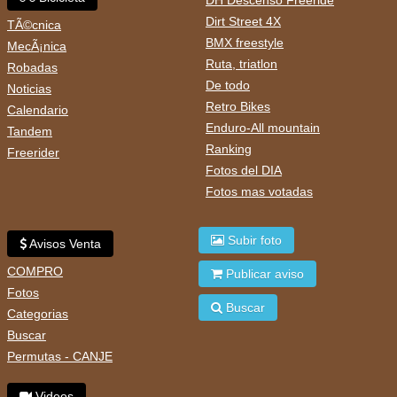
DH Descenso Freeride
Dirt Street 4X
TÃ©cnica
BMX freestyle
MecÃ¡nica
Ruta, triatlon
Robadas
De todo
Noticias
Retro Bikes
Calendario
Enduro-All mountain
Tandem
Ranking
Freerider
Fotos del DIA
Fotos mas votadas
Subir foto
Avisos Venta
COMPRO
Publicar aviso
Fotos
Buscar
Categorias
Buscar
Permutas - CANJE
Videos