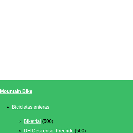
Mountain Bike
Bicicletas enteras
Biketrial
(500)
DH Descenso, Freeride
(500)