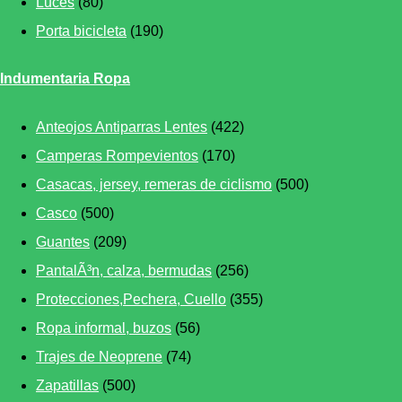
Luces
(80)
Porta bicicleta
(190)
Indumentaria Ropa
Anteojos Antiparras Lentes
(422)
Camperas Rompevientos
(170)
Casacas, jersey, remeras de ciclismo
(500)
Casco
(500)
Guantes
(209)
PantalÃ³n, calza, bermudas
(256)
Protecciones,Pechera, Cuello
(355)
Ropa informal, buzos
(56)
Trajes de Neoprene
(74)
Zapatillas
(500)