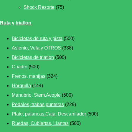
Shock Resorte
(75)
Ruta y triatlon
Bicicletas de ruta y pista
(500)
Asiento, Vela y OTROS
(338)
Bicicletas de triatlon
(500)
Cuadro
(500)
Frenos, manijas
(324)
Horquilla
(144)
Manubrio, Stem,Acople
(500)
Pedales, trabas,punteras
(229)
Plato, palancas,Caja, Descarrilador
(500)
Ruedas, Cubiertas, Llantas
(500)