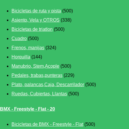
Bicicletas de ruta y pista
(500)
Asiento, Vela y OTROS
(338)
Bicicletas de triatlon
(500)
Cuadro
(500)
Frenos, manijas
(324)
Horquilla
(144)
Manubrio, Stem,Acople
(500)
Pedales, trabas,punteras
(229)
Plato, palancas,Caja, Descarrilador
(500)
Ruedas, Cubiertas, Llantas
(500)
BMX - Freestyle - Flat - 20
Bicicletas de BMX - Freestyle - Flat
(500)