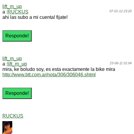
lift_m_up
a :
RUCKUS
07-01-12 23:20
ahi las subo a mi cuenta! fijate!
lift_m_up
a :
lift_m_up
23-06-11 01:04
mira, ke boludo soy, es esta exactamente la bike mira
http://www.btt.com.ar/nota/306/306046.shtml
RUCKUS