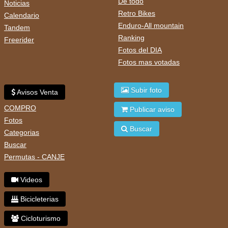
De todo
Noticias
Retro Bikes
Calendario
Enduro-All mountain
Tandem
Ranking
Freerider
Fotos del DIA
Fotos mas votadas
Subir foto
Avisos Venta
COMPRO
Publicar aviso
Fotos
Buscar
Categorias
Buscar
Permutas - CANJE
Videos
Bicicleterias
Cicloturismo