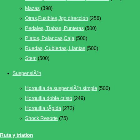
Mazas
(398)
Otras,Fusibles,Jgo direccion
(256)
Pedales, Trabas, Punteras
(500)
Platos, Palancas,Caja
(500)
Ruedas, Cubiertas, Llantas
(500)
Stem
(500)
SuspensiÃ³n
Horquilla de suspensiÃ³n simple
(500)
Horquilla doble cristo
(249)
Horquilla rÃ­gida
(272)
Shock Resorte
(75)
Ruta y triatlon