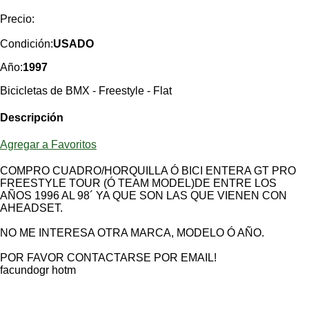
Categorias
BMX
Salidas
Usuarios
Precio:
TÃ©cnica
COMPRO
Ruta,
Operadores
triatlon
Condición:
USADO
de
MecÃ¡nica
Ãšltimos
CANJE
cicloturismo
De
Año:
1997
Robadas
Buscar
Mi
todo
Relatos
ReputaciÃ³n
Bicicletas de BMX - Freestyle - Flat
Noticias
de
Mis
Retro
viajes
Amigos
Mis
Calendario
Descripción
Compras
Enduro
Foro
Actividad
de
de
Agregar a Favoritos
Mis
viajes
Amigos
Ventas
Ranking
COMPRO CUADRO/HORQUILLA Ó BICI ENTERA GT PRO
FREESTYLE TOUR (Ó TEAM MODEL)DE ENTRE LOS
AÑOS 1996 AL 98´ YA QUE SON LAS QUE VIENEN CON
Fotos
AHEADSET.
del
DÃA
NO ME INTERESA OTRA MARCA, MODELO Ó AÑO.
POR FAVOR CONTACTARSE POR EMAIL!
Fotos
facundogr hotm
mas
votadas