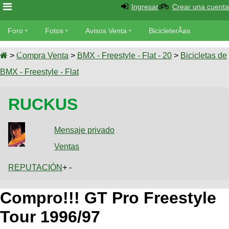
Ingresar
Crear una cuenta
Foro
Foro
Fotos
Avisos Venta
BicicleterÃ­as
Foro
Bicicletas
Videos
Fotos
>
Compra Venta
>
BMX - Freestyle - Flat - 20
>
Bicicletas de
TÃ©cnica
BMX - Freestyle - Flat
Avisos
MecÃ¡nica
SUBÃ
Ventas
RUCKUS
tu foto
BicicleterÃ­
Galeria
Mensaje privado
SUBÃ
as
tu
Ventas
XC
aviso
Bicicletas
Bicicletas
REPUTACIÓN
+ -
Buscar
Viajes
Videos
Compro!!! GT Pro Freestyle
Bicicletas
Ultimos
Descenso
Cicloturismo
Tandem
Tour 1996/97
Fotos
Dirt
Freerider