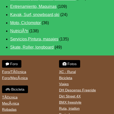
Entrenamiento, Maquinas
(109)
Kayak, Surf, snowboard,ski
(24)
Moto, Ciclomotor
(36)
NutriciÃ³n
(138)
Servicios,Pintura, masajes
(135)
Skate, Roller, longboard
(49)
Foro
Fotos
Foro/TÃ©cnica
XC - Rural
Foro/MecÃ¡nica
Bicicleta
Viajes
Bicicleta
DH Descenso Freeride
Dirt Street 4X
TÃ©cnica
BMX freestyle
MecÃ¡nica
Ruta, triatlon
Robadas