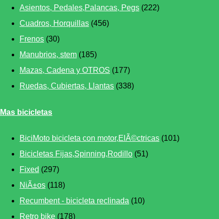
Asientos, Pedales,Palancas, Pegs
(222)
Cuadros, Horquillas
(456)
Frenos
(30)
Manubrios, stem
(185)
Mazas, Cadena y OTROS
(177)
Ruedas, Cubiertas, Llantas
(338)
Mas bicicletas
BiciMoto bicicleta con motor,ElÃ©ctricas
(101)
Bicicletas Fijas,Spinning,Rodillo
(51)
Fixed
(297)
NiÃ±os
(118)
Recumbent - bicicleta reclinada
(10)
Retro bike
(178)