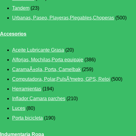
Tandem
(23)
Urbanas, Paseo, Playeras,Plegables,Choperas
(500)
Accesorios
Aceite Lubricante Grasa
(20)
Alforjas, Mochilas,Porta equipaje
(386)
CaramaÃ±ola, Porta, Camelbak
(259)
Computadora, Polar,PulsÃ³metro, GPS, Reloj
(500)
Herramientas
(194)
Inflador Camara parches
(210)
Luces
(80)
Porta bicicleta
(190)
Indumentaria Ropa