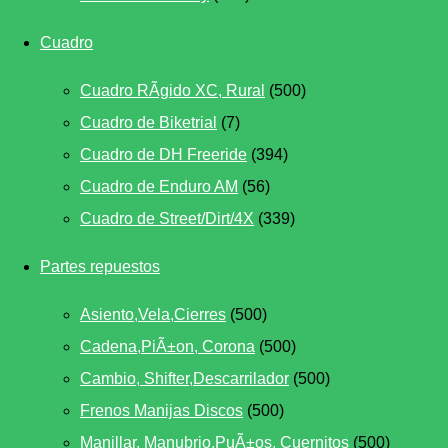
Cuadro
Cuadro RÃ­gido XC, Rural
(500)
Cuadro de Biketrial
(7)
Cuadro de DH Freeride
(394)
Cuadro de Enduro AM
(56)
Cuadro de Street/Dirt/4X
(339)
Partes repuestos
Asiento,Vela,Cierres
(500)
Cadena,PiÃ±on, Corona
(500)
Cambio, Shifter,Descarrilador
(500)
Frenos Manijas Discos
(500)
Manillar, Manubrio,PuÃ±os, Cuernitos
(500)