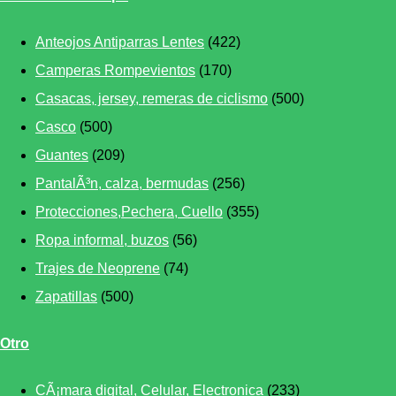
Anteojos Antiparras Lentes
(422)
Camperas Rompevientos
(170)
Casacas, jersey, remeras de ciclismo
(500)
Casco
(500)
Guantes
(209)
PantalÃ³n, calza, bermudas
(256)
Protecciones,Pechera, Cuello
(355)
Ropa informal, buzos
(56)
Trajes de Neoprene
(74)
Zapatillas
(500)
Otro
CÃ¡mara digital, Celular, Electronica
(233)