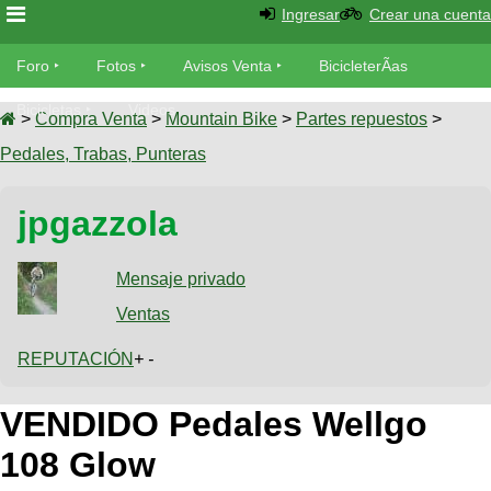
Ingresar
Crear una cuenta
Foro
Foro
Fotos
Avisos Venta
BicicleterÃ­as
Foro
Bicicletas
Videos
Fotos
>
Compra Venta
>
Mountain Bike
>
Partes repuestos
>
TÃ©cnica
Pedales, Trabas, Punteras
Avisos
MecÃ¡nica
SUBÃ
Ventas
jpgazzola
tu foto
BicicleterÃ­
Galeria
Mensaje privado
SUBÃ
as
tu
Ventas
XC
aviso
Bicicletas
Bicicletas
REPUTACIÓN
+ -
Buscar
Viajes
Videos
VENDIDO Pedales Wellgo
Bicicletas
Ultimos
Descenso
Cicloturismo
Tandem
108 Glow
Fotos
Dirt
Freerider