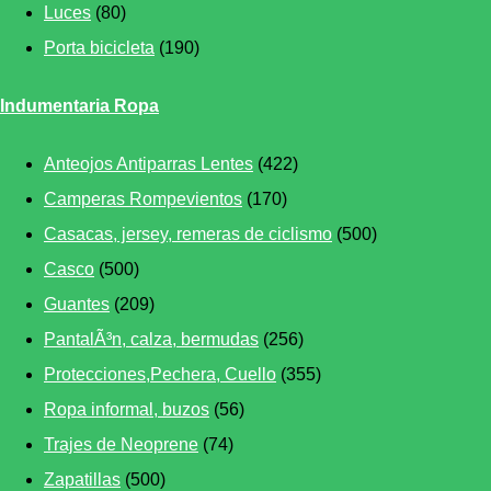
Luces
(80)
Porta bicicleta
(190)
Indumentaria Ropa
Anteojos Antiparras Lentes
(422)
Camperas Rompevientos
(170)
Casacas, jersey, remeras de ciclismo
(500)
Casco
(500)
Guantes
(209)
PantalÃ³n, calza, bermudas
(256)
Protecciones,Pechera, Cuello
(355)
Ropa informal, buzos
(56)
Trajes de Neoprene
(74)
Zapatillas
(500)