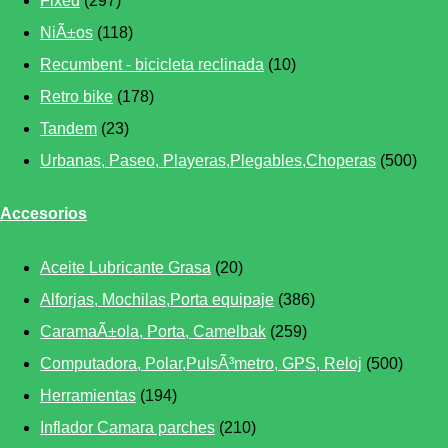
Fixed
(297)
NiÃ±os
(118)
Recumbent - bicicleta reclinada
(10)
Retro bike
(178)
Tandem
(23)
Urbanas, Paseo, Playeras,Plegables,Choperas
(500)
Accesorios
Aceite Lubricante Grasa
(20)
Alforjas, Mochilas,Porta equipaje
(386)
CaramaÃ±ola, Porta, Camelbak
(259)
Computadora, Polar,PulsÃ³metro, GPS, Reloj
(500)
Herramientas
(194)
Inflador Camara parches
(210)