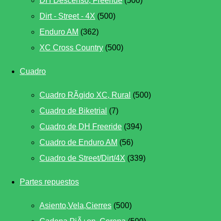
DH Descenso, Freeride
(500)
Dirt - Street - 4X
(500)
Enduro AM
(362)
XC Cross Country
(500)
Cuadro
Cuadro RÃ­gido XC, Rural
(500)
Cuadro de Biketrial
(7)
Cuadro de DH Freeride
(394)
Cuadro de Enduro AM
(56)
Cuadro de Street/Dirt/4X
(339)
Partes repuestos
Asiento,Vela,Cierres
(500)