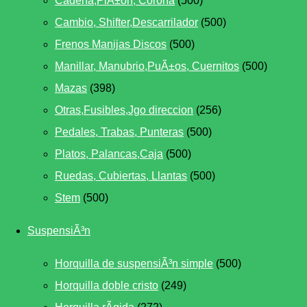
Cadena,PiÃ±on, Corona
(500)
Cambio, Shifter,Descarrilador
(500)
Frenos Manijas Discos
(500)
Manillar, Manubrio,PuÃ±os, Cuernitos
(500)
Mazas
(398)
Otras,Fusibles,Jgo direccion
(256)
Pedales, Trabas, Punteras
(500)
Platos, Palancas,Caja
(500)
Ruedas, Cubiertas, Llantas
(500)
Stem
(500)
SuspensiÃ³n
Horquilla de suspensiÃ³n simple
(500)
Horquilla doble cristo
(249)