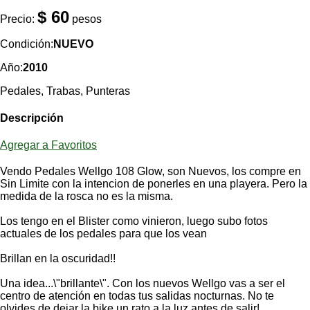
Categorias
BMX
Salidas
Usuarios
$ 60
Precio:
pesos
TÃ©cnica
COMPRO
Ruta,
Operadores
triatlon
Condición:
NUEVO
de
MecÃ¡nica
Ãšltimos
CANJE
cicloturismo
De
Año:
2010
Robadas
Buscar
Mi
todo
Relatos
ReputaciÃ³n
Pedales, Trabas, Punteras
Noticias
de
Mis
Retro
viajes
Amigos
Mis
Calendario
Descripción
Compras
Enduro
Foro
Actividad
de
de
Agregar a Favoritos
Mis
viajes
Amigos
Ventas
Ranking
Vendo Pedales Wellgo 108 Glow, son Nuevos, los compre en
Sin Limite con la intencion de ponerles en una playera. Pero la
medida de la rosca no es la misma.
Fotos
del
Los tengo en el Blister como vinieron, luego subo fotos
DÃA
actuales de los pedales para que los vean
Brillan en la oscuridad!!
Fotos
mas
Una idea...\"brillante\". Con los nuevos Wellgo vas a ser el
votadas
centro de atención en todas tus salidas nocturnas. No te
olvides de dejar la bike un rato a la luz antes de salir!