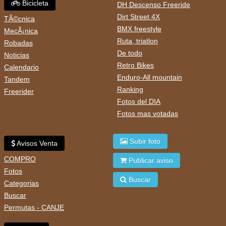
Bicicleta
DH Descenso Freeride
Dirt Street 4X
TÃ©cnica
BMX freestyle
MecÃ¡nica
Ruta, triatlon
Robadas
De todo
Noticias
Retro Bikes
Calendario
Enduro-All mountain
Tandem
Ranking
Freerider
Fotos del DIA
Fotos mas votadas
Subir foto
Avisos Venta
COMPRO
Publicar aviso
Fotos
Buscar
Categorias
Buscar
Permutas - CANJE