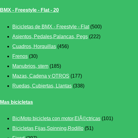
BMX - Freestyle - Flat - 20
Bicicletas de BMX - Freestyle - Flat
(500)
Asientos, Pedales,Palancas, Pegs
(222)
Cuadros, Horquillas
(456)
Frenos
(30)
Manubrios, stem
(185)
Mazas, Cadena y OTROS
(177)
Ruedas, Cubiertas, Llantas
(338)
Mas bicicletas
BiciMoto bicicleta con motor,ElÃ©ctricas
(101)
Bicicletas Fijas,Spinning,Rodillo
(51)