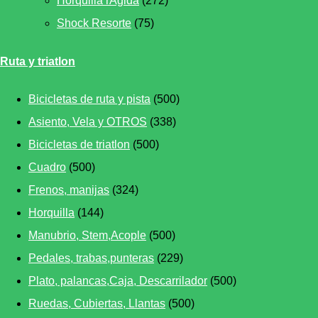
Horquilla rÃ­gida
(272)
Shock Resorte
(75)
Ruta y triatlon
Bicicletas de ruta y pista
(500)
Asiento, Vela y OTROS
(338)
Bicicletas de triatlon
(500)
Cuadro
(500)
Frenos, manijas
(324)
Horquilla
(144)
Manubrio, Stem,Acople
(500)
Pedales, trabas,punteras
(229)
Plato, palancas,Caja, Descarrilador
(500)
Ruedas, Cubiertas, Llantas
(500)