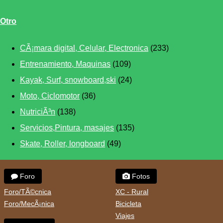
Otro
CÃ¡mara digital, Celular, Electronica
(233)
Entrenamiento, Maquinas
(109)
Kayak, Surf, snowboard,ski
(24)
Moto, Ciclomotor
(36)
NutriciÃ³n
(138)
Servicios,Pintura, masajes
(135)
Skate, Roller, longboard
(49)
Foro
Fotos
Foro/TÃ©cnica
XC - Rural
Foro/MecÃ¡nica
Bicicleta
Viajes