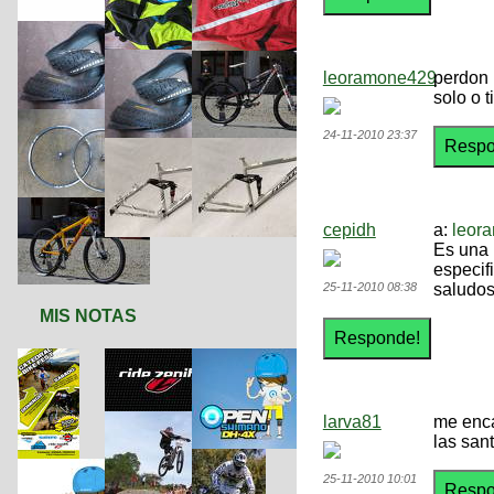
leoramone429
perdon 
solo o 
24-11-2010 23:37
cepidh
a:
leor
Es una 
especif
25-11-2010 08:38
saludo
MIS NOTAS
larva81
me enca
las sant
25-11-2010 10:01