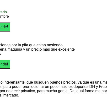
rado
embre
aciones por la pila que estan metiendo.
na maquina y un precio mas que excelente
s
lo interensante, que busquen buenos precios, ya que es una ma
, para poder promocionar un poco mas los deportes DH y Freerid
 por no decir privativo, para mucha gente. De igual forma me pa
el mercado.