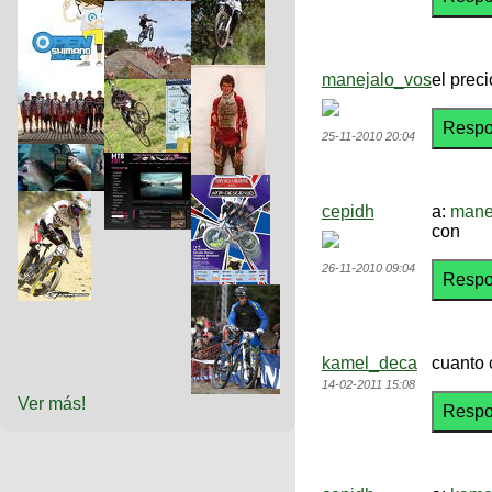
manejalo_vos
el prec
25-11-2010 20:04
cepidh
a:
mane
con
26-11-2010 09:04
kamel_deca
cuanto 
14-02-2011 15:08
Ver más!