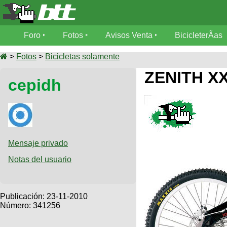
Foro
Foro
Fotos
Avisos Venta
BicicleterÃ­as
Foro
Fotos
>
Fotos
>
Bicicletas solamente
TÃ©cnica
ZENITH X
cepidh
Avisos
MecÃ¡nica
SUBÃ
Ventas
tu foto
BicicleterÃ­
Galeria
SUBÃ
as
tu
Mensaje privado
XC
aviso
Bicicletas
Notas del usuario
Bicicletas
Buscar
Viajes
Videos
Bicicletas
Ultimos
Publicación:
23-11-2010
Descenso
Cicloturismo
Número: 341256
Tandem
Fotos
Dirt
Freerider