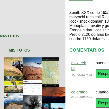
Zenith XXX comp 165/
marzochi roco coil R
Rock shock domain 18
Monoplato truvativ y g
Frenos hidraulicos sh
Precio 2120 dolares bi
MAS FOTOS
cuadro 1150 dolares
COMENTARIOS
MIS FOTOS
maxitrek
buena o
23-11-2010 13:09
colorrado
cuando 
23-11-2010 14:10