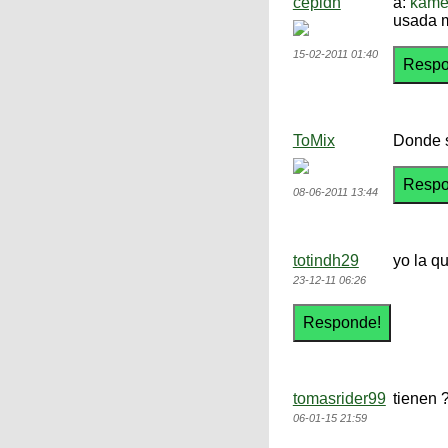
cepidh
a:
kame
usada m
15-02-2011 01:40
ToMix
Donde s
08-06-2011 13:44
totindh29
yo la q
23-12-11 06:26
tomasrider99
tienen 
06-01-15 21:59