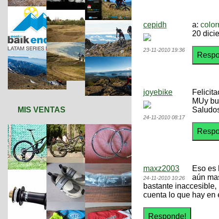
cepidh
a:
color
20 dici
23-11-2010 19:36
joyebike
Felicit
MUy bue
MIS VENTAS
Saludo
24-11-2010 08:17
maxz2003
Eso es 
aún mas
24-11-2010 10:26
bastante inaccesible,
cuenta lo que hay en 