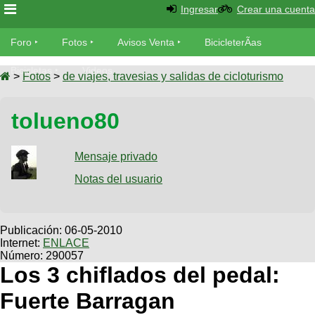
Ingresar
Crear una cuenta
Foro
Foro
Fotos
Avisos Venta
BicicleterÃ­as
Foro
Bicicletas
Videos
Fotos
>
Fotos
>
de viajes, travesias y salidas de cicloturismo
TÃ©cnica
Avisos
tolueno80
MecÃ¡nica
SUBÃ
Ventas
tu foto
Mensaje privado
BicicleterÃ­
Galeria
Notas del usuario
SUBÃ
as
tu
XC
aviso
Bicicletas
Bicicletas
Publicación:
06-05-2010
Internet:
ENLACE
Buscar
Viajes
Videos
Número: 290057
Bicicletas
Los 3 chiflados del pedal:
Ultimos
Descenso
Cicloturismo
Tandem
Fuerte Barragan
Fotos
Dirt
Freerider