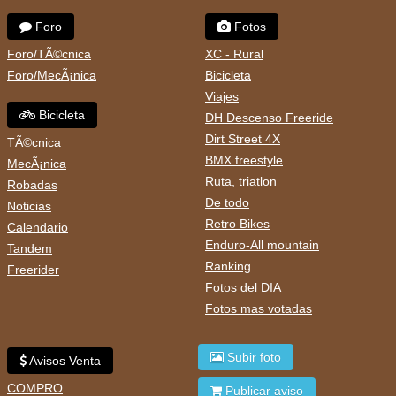
Foro
Fotos
Foro/TÃ©cnica
XC - Rural
Foro/MecÃ¡nica
Bicicleta
Viajes
Bicicleta
DH Descenso Freeride
Dirt Street 4X
TÃ©cnica
BMX freestyle
MecÃ¡nica
Ruta, triatlon
Robadas
De todo
Noticias
Retro Bikes
Calendario
Enduro-All mountain
Tandem
Ranking
Freerider
Fotos del DIA
Fotos mas votadas
Subir foto
Avisos Venta
COMPRO
Publicar aviso