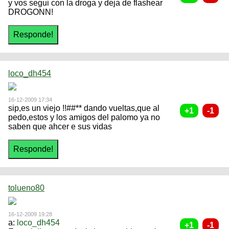
y vos segui con la droga y deja de flashear
DROGONN!
loco_dh454
16-12-2009 17:34
sip,es un viejo !!##** dando vueltas,que al
pedo,estos y los amigos del palomo ya no
saben que ahcer e sus vidas
tolueno80
16-12-2009 19:28
a:
loco_dh454