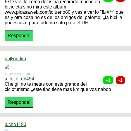
Este viejito como decis ha recorrido mucho en
bicicleta sino mira este album
www.picasaweb.com/tolueno80 y vas a ver lo "!!##**" que
es y otra cosa no es de los amigos del palomo,,,,la bici la
podes usar para todo no solo para el DH.
pi�on-fijo
16-12-2009 19:30
a:
loco_dh454
Che gil no te metas con este grande del
cicloturismo ,,este tipo tiene mas km que vos naboo
lucho1193