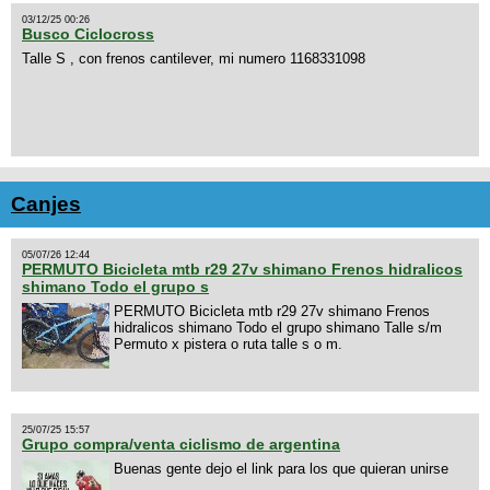
03/12/25 00:26
Busco Ciclocross
Talle S , con frenos cantilever, mi numero 1168331098
Canjes
05/07/26 12:44
PERMUTO Bicicleta mtb r29 27v shimano Frenos hidralicos
shimano Todo el grupo s
PERMUTO Bicicleta mtb r29 27v shimano Frenos
hidralicos shimano Todo el grupo shimano Talle s/m
Permuto x pistera o ruta talle s o m.
25/07/25 15:57
Grupo compra/venta ciclismo de argentina
Buenas gente dejo el link para los que quieran unirse