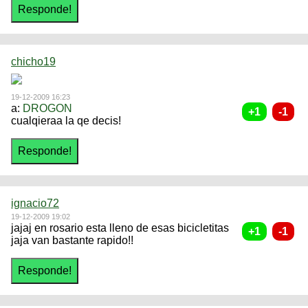
chicho19
19-12-2009 16:23
a:
DROGON
cualqieraa la qe decis!
ignacio72
19-12-2009 19:02
jajaj en rosario esta lleno de esas bicicletitas
jaja van bastante rapido!!