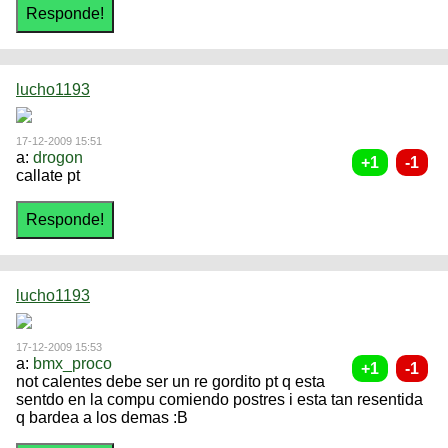
lucho1193
17-12-2009 15:51
a:
drogon
callate pt
lucho1193
17-12-2009 15:53
a:
bmx_proco
not calentes debe ser un re gordito pt q esta
sentdo en la compu comiendo postres i esta tan resentida
q bardea a los demas :B