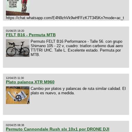
https://chat.whatsapp.com/E4N9zhVk9wHFFzK7T345Kn?mode=ac_t
01/06/25 18:20
FELT B16 - Permuta MTB
Permuto FELT B16 Performance - Talle 56. con grupo
Shimano 105 - 22 v, cuadro: triatlon carbono dual aero
TT/TRI UHC. Talle L. Excelente estado. Permuta por
MTB.
12/04/25 11:30
Plato palanca XTR M960
Cambio por platos y palancas de ruta similar calidad. El
plato es nuevo, a medida.
02/04/25 08:36
Permuto Cannondale Rush slx 10x1 por DRONE DJI