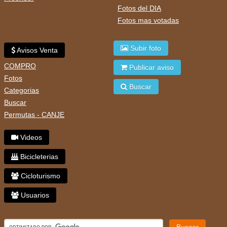
Fotos del DIA
Fotos mas votadas
Subir foto
Avisos Venta
COMPRO
Publicar aviso
Fotos
Buscar
Categorias
Buscar
Permutas - CANJE
Videos
Bicicleterias
Cicloturismo
Usuarios