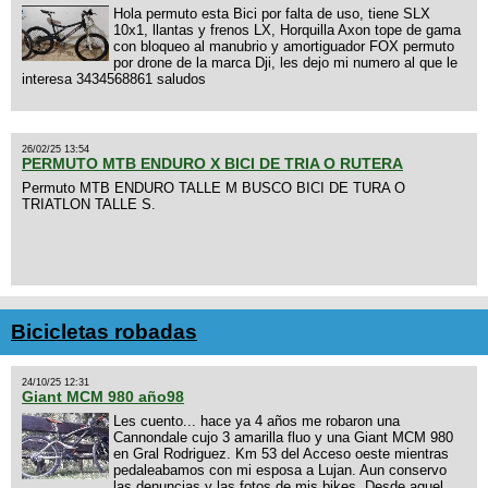
Hola permuto esta Bici por falta de uso, tiene SLX
10x1, llantas y frenos LX, Horquilla Axon tope de gama
con bloqueo al manubrio y amortiguador FOX permuto
por drone de la marca Dji, les dejo mi numero al que le
interesa 3434568861 saludos
26/02/25 13:54
PERMUTO MTB ENDURO X BICI DE TRIA O RUTERA
Permuto MTB ENDURO TALLE M BUSCO BICI DE TURA O
TRIATLON TALLE S.
Bicicletas robadas
24/10/25 12:31
Giant MCM 980 año98
Les cuento... hace ya 4 años me robaron una
Cannondale cujo 3 amarilla fluo y una Giant MCM 980
en Gral Rodriguez. Km 53 del Acceso oeste mientras
pedaleabamos con mi esposa a Lujan. Aun conservo
las denuncias y las fotos de mis bikes. Desde aquel