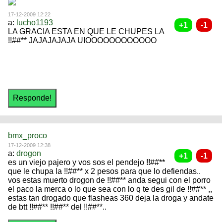
17-12-2009 12:22
a:
lucho1193
LA GRACIA ESTA EN QUE LE CHUPES LA
!!##** JAJAJAJAJA UIOOOOOOOOOOOO
bmx_proco
17-12-2009 12:38
a:
drogon
es un viejo pajero y vos sos el pendejo !!##**
que le chupa la !!##** x 2 pesos para que lo defiendas..
vos estas muerto drogon de !!##** anda segui con el porro
el paco la merca o lo que sea con lo q te des gil de !!##** ,,
estas tan drogado que flasheas 360 deja la droga y andate
de btt !!##** !!##** del !!##**..