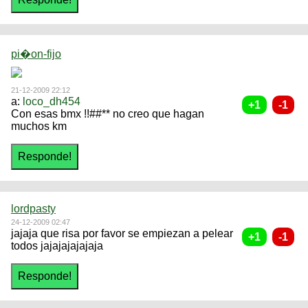
pi�on-fijo
21-12-2009 22:12
a:
loco_dh454
Con esas bmx !!##** no creo que hagan
muchos km
lordpasty
24-12-2009 02:47
jajaja que risa por favor se empiezan a pelear
todos jajajajajajaja