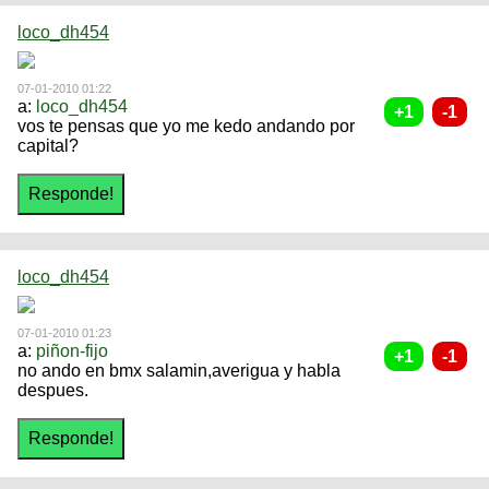
loco_dh454
07-01-2010 01:22
a:
loco_dh454
vos te pensas que yo me kedo andando por
capital?
loco_dh454
07-01-2010 01:23
a:
piñon-fijo
no ando en bmx salamin,averigua y habla
despues.