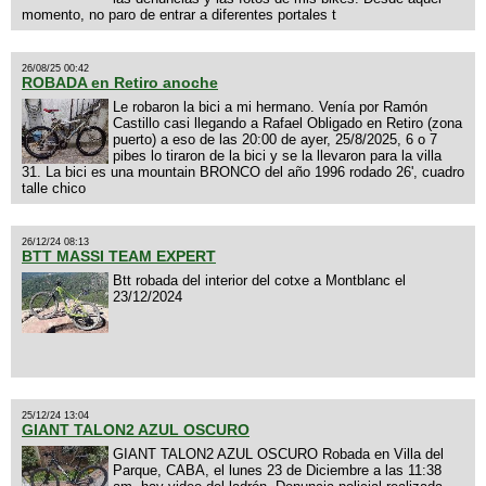
momento, no paro de entrar a diferentes portales t
26/08/25 00:42
ROBADA en Retiro anoche
Le robaron la bici a mi hermano. Venía por Ramón
Castillo casi llegando a Rafael Obligado en Retiro (zona
puerto) a eso de las 20:00 de ayer, 25/8/2025, 6 o 7
pibes lo tiraron de la bici y se la llevaron para la villa
31. La bici es una mountain BRONCO del año 1996 rodado 26', cuadro
talle chico
26/12/24 08:13
BTT MASSI TEAM EXPERT
Btt robada del interior del cotxe a Montblanc el
23/12/2024
25/12/24 13:04
GIANT TALON2 AZUL OSCURO
GIANT TALON2 AZUL OSCURO Robada en Villa del
Parque, CABA, el lunes 23 de Diciembre a las 11:38