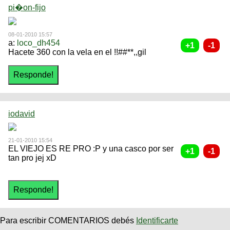
pi�on-fijo
08-01-2010 15:57
a:
loco_dh454
Hacete 360 con la vela en el !!##**,,gil
iodavid
21-01-2010 15:54
EL VIEJO ES RE PRO :P y una casco por ser
tan pro jej xD
Para escribir COMENTARIOS debés
Identificarte