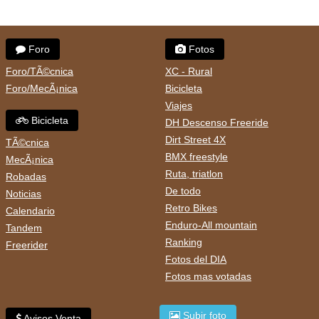
Foro
Fotos
Foro/TÃ©cnica
XC - Rural
Foro/MecÃ¡nica
Bicicleta
Viajes
Bicicleta
DH Descenso Freeride
Dirt Street 4X
TÃ©cnica
BMX freestyle
MecÃ¡nica
Ruta, triatlon
Robadas
De todo
Noticias
Retro Bikes
Calendario
Enduro-All mountain
Tandem
Ranking
Freerider
Fotos del DIA
Fotos mas votadas
Subir foto
Avisos Venta