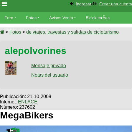
Ingresar
Crear una cuenta
Foro
Foro
Fotos
Avisos Venta
BicicleterÃ­as
Foro
Bicicletas
Videos
Fotos
>
Fotos
>
de viajes, travesias y salidas de cicloturismo
TÃ©cnica
Avisos
alepolvorines
MecÃ¡nica
SUBÃ
Ventas
tu foto
Mensaje privado
BicicleterÃ­
Galeria
Notas del usuario
SUBÃ
as
tu
XC
aviso
Bicicletas
Bicicletas
Publicación:
21-10-2009
Internet:
ENLACE
Buscar
Viajes
Videos
Número: 237602
Bicicletas
MegaBikers
Ultimos
Descenso
Cicloturismo
Tandem
Fotos
Dirt
Freerider