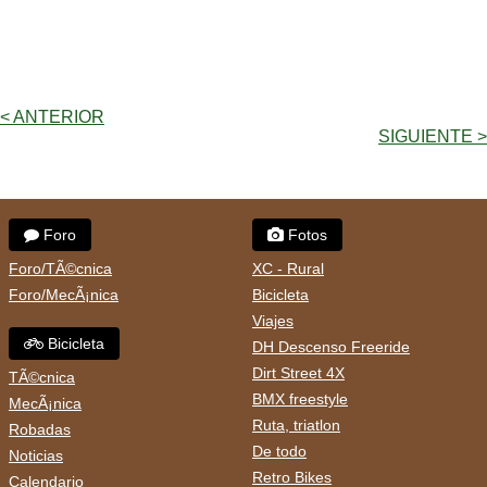
< ANTERIOR
SIGUIENTE >
Foro
Fotos
Foro/TÃ©cnica
XC - Rural
Foro/MecÃ¡nica
Bicicleta
Viajes
Bicicleta
DH Descenso Freeride
Dirt Street 4X
TÃ©cnica
BMX freestyle
MecÃ¡nica
Ruta, triatlon
Robadas
De todo
Noticias
Retro Bikes
Calendario