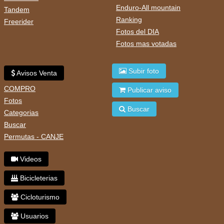
Enduro-All mountain
Tandem
Ranking
Freerider
Fotos del DIA
Fotos mas votadas
Subir foto
Avisos Venta
COMPRO
Publicar aviso
Fotos
Buscar
Categorias
Buscar
Permutas - CANJE
Videos
Bicicleterias
Cicloturismo
Usuarios