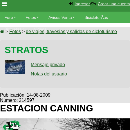
Ingresar
Crear una cuenta
Foro
Foro
Fotos
Avisos Venta
BicicleterÃ­as
Foro
Bicicletas
Videos
Fotos
>
Fotos
>
de viajes, travesias y salidas de cicloturismo
TÃ©cnica
Avisos
STRATOS
MecÃ¡nica
SUBÃ
Ventas
tu foto
Mensaje privado
BicicleterÃ­
Galeria
Notas del usuario
SUBÃ
as
tu
XC
aviso
Bicicletas
Bicicletas
Publicación:
14-08-2009
Número: 214597
Buscar
Viajes
Videos
ESTACION CANNING
Bicicletas
Ultimos
Descenso
Cicloturismo
Tandem
Fotos
Dirt
Freerider