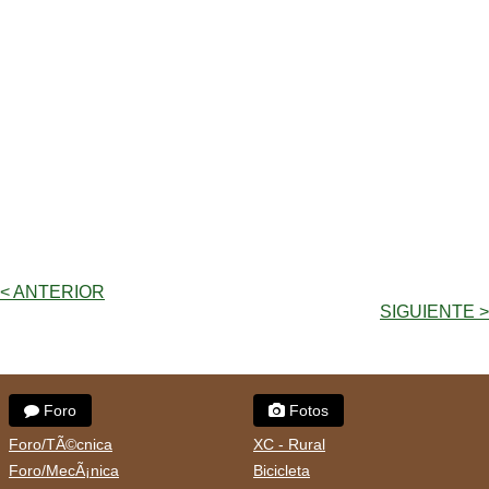
< ANTERIOR
SIGUIENTE >
Foro
Fotos
Foro/TÃ©cnica
XC - Rural
Foro/MecÃ¡nica
Bicicleta