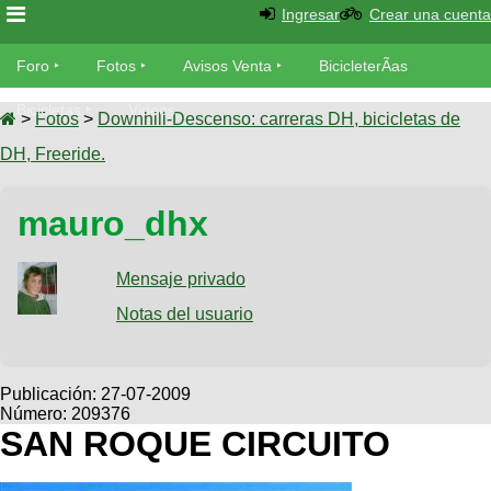
Ingresar
Crear una cuenta
Foro
Foro
Fotos
Avisos Venta
BicicleterÃ­as
Foro
Bicicletas
Videos
Fotos
>
Fotos
>
Downhill-Descenso: carreras DH, bicicletas de
TÃ©cnica
DH, Freeride.
Avisos
MecÃ¡nica
SUBÃ
Ventas
mauro_dhx
tu foto
BicicleterÃ­
Galeria
Mensaje privado
SUBÃ
as
tu
Notas del usuario
XC
aviso
Bicicletas
Bicicletas
Buscar
Viajes
Publicación:
27-07-2009
Videos
Número: 209376
Bicicletas
Ultimos
Descenso
SAN ROQUE CIRCUITO
Cicloturismo
Tandem
Fotos
Dirt
Freerider