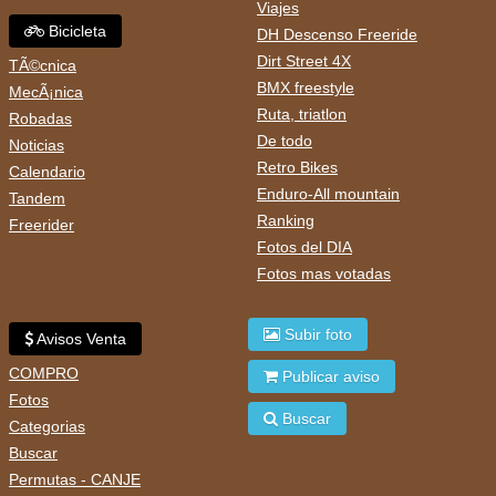
Viajes
Bicicleta
DH Descenso Freeride
Dirt Street 4X
TÃ©cnica
BMX freestyle
MecÃ¡nica
Ruta, triatlon
Robadas
De todo
Noticias
Retro Bikes
Calendario
Enduro-All mountain
Tandem
Ranking
Freerider
Fotos del DIA
Fotos mas votadas
Subir foto
Avisos Venta
COMPRO
Publicar aviso
Fotos
Buscar
Categorias
Buscar
Permutas - CANJE