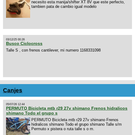
necesito esta manija/shifter XT 8V que este perfecto,
tambien pata de cambio igual modelo
03/12/25 00:26
Busco Ciclocross
Talle S , con frenos cantilever, mi numero 1168331098
Canjes
05/07/26 12:44
PERMUTO Bicicleta mtb r29 27v shimano Frenos hidralicos
shimano Todo el grupo s
PERMUTO Bicicleta mtb r29 27v shimano Frenos
hidralicos shimano Todo el grupo shimano Talle s/m
Permuto x pistera o ruta talle s o m.