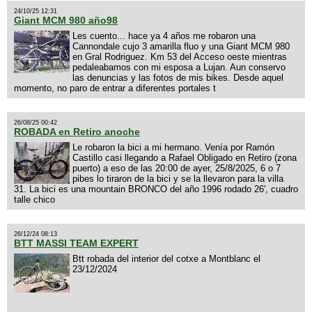
24/10/25 12:31
Giant MCM 980 año98
Les cuento... hace ya 4 años me robaron una
Cannondale cujo 3 amarilla fluo y una Giant MCM 980
en Gral Rodriguez. Km 53 del Acceso oeste mientras
pedaleabamos con mi esposa a Lujan. Aun conservo
las denuncias y las fotos de mis bikes. Desde aquel
momento, no paro de entrar a diferentes portales t
26/08/25 00:42
ROBADA en Retiro anoche
Le robaron la bici a mi hermano. Venía por Ramón
Castillo casi llegando a Rafael Obligado en Retiro (zona
puerto) a eso de las 20:00 de ayer, 25/8/2025, 6 o 7
pibes lo tiraron de la bici y se la llevaron para la villa
31. La bici es una mountain BRONCO del año 1996 rodado 26', cuadro
talle chico
26/12/24 08:13
BTT MASSI TEAM EXPERT
Btt robada del interior del cotxe a Montblanc el
23/12/2024