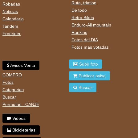
Ruta, triatlon
Robadas
De todo
Noticias
Retro Bikes
Calendario
Enduro-All mountain
Tandem
Ranking
Freerider
Fotos del DIA
Fotos mas votadas
Subir foto
Avisos Venta
COMPRO
Publicar aviso
Fotos
Buscar
Categorias
Buscar
Permutas - CANJE
Videos
Bicicleterias