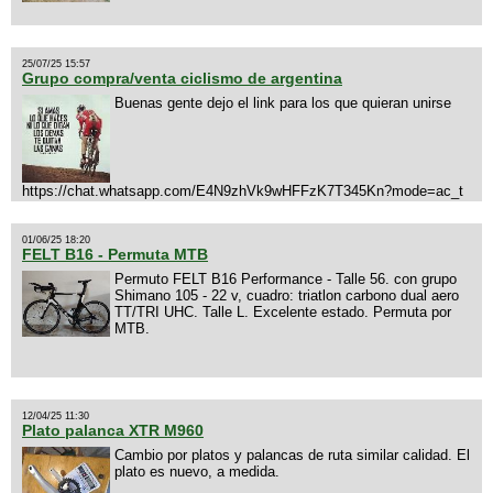
25/07/25 15:57
Grupo compra/venta ciclismo de argentina
Buenas gente dejo el link para los que quieran unirse
https://chat.whatsapp.com/E4N9zhVk9wHFFzK7T345Kn?mode=ac_t
01/06/25 18:20
FELT B16 - Permuta MTB
Permuto FELT B16 Performance - Talle 56. con grupo
Shimano 105 - 22 v, cuadro: triatlon carbono dual aero
TT/TRI UHC. Talle L. Excelente estado. Permuta por
MTB.
12/04/25 11:30
Plato palanca XTR M960
Cambio por platos y palancas de ruta similar calidad. El
plato es nuevo, a medida.