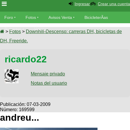
Ingresar
Crear una cuenta
Foro
Foro
Fotos
Avisos Venta
BicicleterÃ­as
Foro
Bicicletas
Videos
Fotos
>
Fotos
>
Downhill-Descenso: carreras DH, bicicletas de
TÃ©cnica
DH, Freeride.
Avisos
MecÃ¡nica
SUBÃ
Ventas
ricardo22
tu foto
BicicleterÃ­
Galeria
Mensaje privado
SUBÃ
as
tu
Notas del usuario
XC
aviso
Bicicletas
Bicicletas
Buscar
Viajes
Publicación:
07-03-2009
Videos
Número: 169599
Bicicletas
Ultimos
Descenso
andreu...
Cicloturismo
Tandem
Fotos
Dirt
Freerider