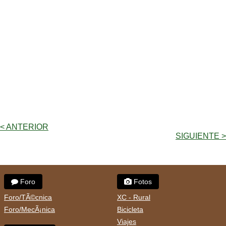
< ANTERIOR
SIGUIENTE >
Foro
Fotos
Foro/TÃ©cnica
XC - Rural
Foro/MecÃ¡nica
Bicicleta
Viajes