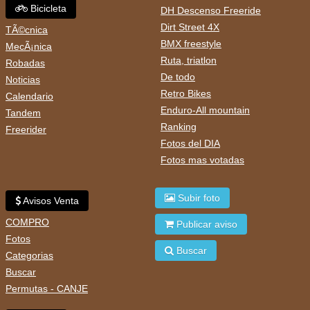
Bicicleta
DH Descenso Freeride
Dirt Street 4X
TÃ©cnica
BMX freestyle
MecÃ¡nica
Ruta, triatlon
Robadas
De todo
Noticias
Retro Bikes
Calendario
Enduro-All mountain
Tandem
Ranking
Freerider
Fotos del DIA
Fotos mas votadas
Subir foto
Avisos Venta
COMPRO
Publicar aviso
Fotos
Buscar
Categorias
Buscar
Permutas - CANJE