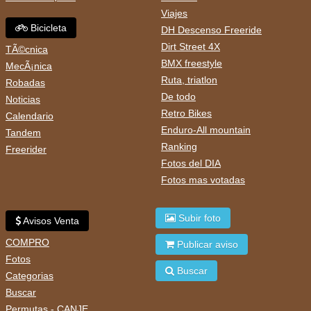
Viajes
Bicicleta
DH Descenso Freeride
Dirt Street 4X
TÃ©cnica
BMX freestyle
MecÃ¡nica
Ruta, triatlon
Robadas
De todo
Noticias
Retro Bikes
Calendario
Enduro-All mountain
Tandem
Ranking
Freerider
Fotos del DIA
Fotos mas votadas
Subir foto
Avisos Venta
COMPRO
Publicar aviso
Fotos
Buscar
Categorias
Buscar
Permutas - CANJE