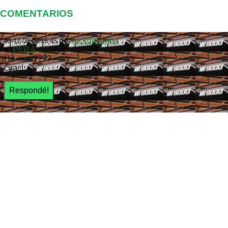
COMENTARIOS
de:
luckdufloripa
03-12-08 06:15:45
a :
PERA
He-man????
cuac!