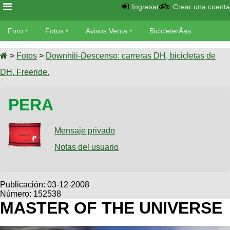
Ingresar
Crear una cuenta
Foro
Foro
Fotos
Avisos Venta
BicicleterÃ­as
Foro
Bicicletas
Videos
Fotos
>
Fotos
>
Downhill-Descenso: carreras DH, bicicletas de
TÃ©cnica
DH, Freeride.
Avisos
MecÃ¡nica
SUBÃ
Ventas
PERA
tu foto
BicicleterÃ­
Galeria
Mensaje privado
SUBÃ
as
tu
Notas del usuario
XC
aviso
Bicicletas
Bicicletas
Buscar
Viajes
Publicación:
03-12-2008
Videos
Número: 152538
Bicicletas
Ultimos
Descenso
MASTER OF THE UNIVERSE
Cicloturismo
Tandem
Fotos
Dirt
Freerider