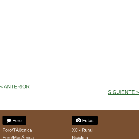
< ANTERIOR
SIGUIENTE >
Foro
Fotos
Foro/TÃ©cnica
XC - Rural
Foro/MecÃ¡nica
Bicicleta