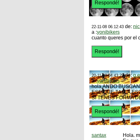
de:
ni
22-11-08 06:12:43
a :
yonibikers
cuanto queres por el
de:
g.
20-11-08 04:43:25
a :
yonibikers
hola,ANDO BUSCAN
ESE QUE TALLA ES
SI TENES FORMA D
santax
Hola. m