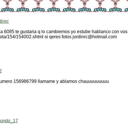
dinrc
ia 6085 te gustaria q lo cambiemos yo estube hablanco con vos 
/nota/154/154002.shtml si qeres fotos jordinrc@hotmail.com
2
i numero 156986799 llamame y ablamos chauuuuuuuuu
cundo_17