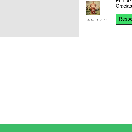
En que 
Gracias
20-01-09 21:59