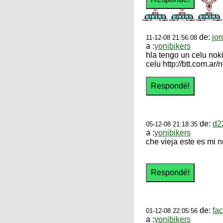
de:
jor
11-12-08 21:56:08
a :
yonibikers
hla tengo un celu nok
celu http://btt.com.ar
de:
d2
05-12-08 21:18:35
a :
yonibikers
che vieja este es m
de:
fa
01-12-08 22:05:56
a :
yonibikers