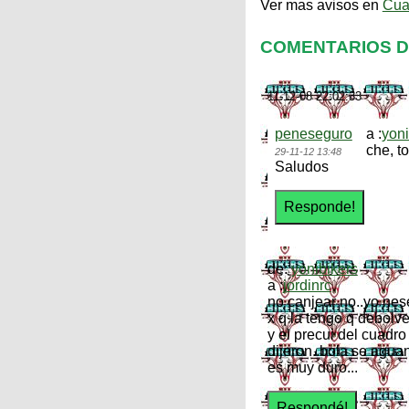
Ver mas avisos en
Cua
COMENTARIOS DE
11-12-08 22:02:33
peneseguro
a :
yoni
che, t
29-11-12 13:48
Saludos
de:
yonibikers
a :
jordinrc
no canjear no..yo nese
x q la tengo q debolve
y el precui del cuadro
dijeron..bola se aguan
es muy duro...