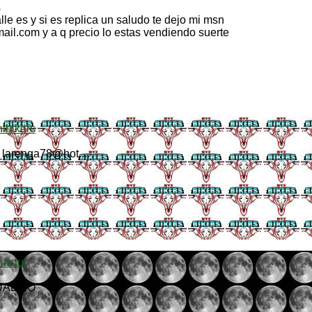
s
lle es y si es replica un saludo te dejo mi msn
il.com y a q precio lo estas vendiendo suerte
ibikers
larenga78@hot....
masluj
UADRO