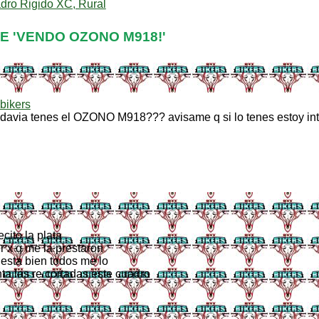
dro Rigido XC, Rural
 'VENDO OZONO M918!'
bikers
odavia tenes el OZONO M918??? avisame q si lo tenes estoy int
cito la plata
r x q me la prestaron
 esta bien todos me lo
ta las re cortadas este cuadro