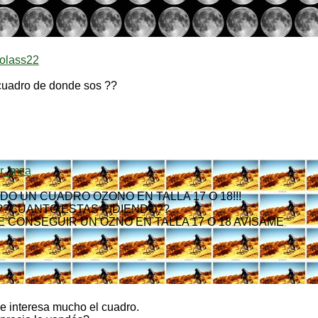
colass22
 cuadro de donde sos ??
er_mza
DO UN CUADRO OZONO EN TALLA 17 O 18!!!
??CUANTO ESTAS PIDIENDO??
E CONSEGUIR UN OZNO EN TALLA 17 O 18 AVISAME
e interesa mucho el cuadro.