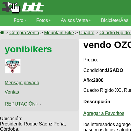
Foro
Foro
Fotos
Avisos Venta
BicicleterÃ­as
Foro
Fotos
>
Compra Venta
>
Mountain Bike
>
Cuadro
>
Cuadro Rigido
TÃ©cnica
vendo OZ
yonibikers
Avisos
MecÃ¡nica
SUBÃ
Ventas
tu foto
Precio:
BicicleterÃ­
Condición:
USADO
Galeria
SUBÃ
as
Año:
2000
tu
Mensaje privado
XC
aviso
Bicicletas
Cuadro Rigido XC, Rur
Ventas
Bicicletas
Descripción
Buscar
REPUTACIÓN
+ -
Viajes
Videos
Bicicletas
Ultimos
Agregar a Favoritos
Descenso
Cicloturismo
Ubicación:
Tandem
Fotos
Presidente Roque Sáenz Peña,
Dirt
los interesados agreg
Córdoba,
paso mas fotos..salud
Freerider