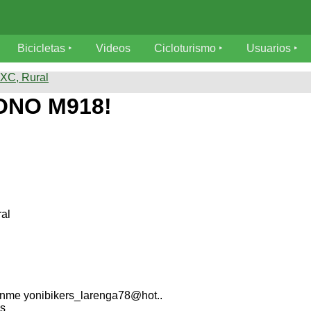
Bicicletas
Videos
Cicloturismo
Usuarios
 XC, Rural
ONO M918!
al
enme yonibikers_larenga78@hot..
os