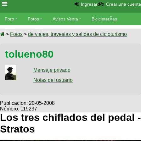
Ingresar
Crear una cuenta
Foro
Foro
Fotos
Avisos Venta
BicicleterÃ­as
Foro
Bicicletas
Videos
Fotos
>
Fotos
>
de viajes, travesias y salidas de cicloturismo
TÃ©cnica
Avisos
tolueno80
MecÃ¡nica
SUBÃ
Ventas
tu foto
Mensaje privado
BicicleterÃ­
Galeria
Notas del usuario
SUBÃ
as
tu
XC
aviso
Bicicletas
Bicicletas
Publicación:
20-05-2008
Número: 119237
Buscar
Viajes
Videos
Los tres chiflados del pedal -
Bicicletas
Ultimos
Descenso
Stratos
Cicloturismo
Tandem
Fotos
Dirt
Freerider