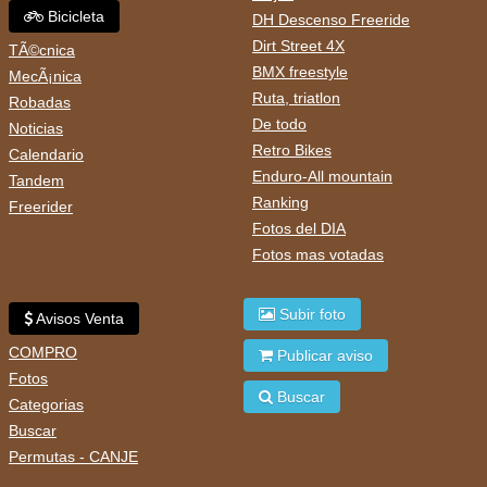
Bicicleta
DH Descenso Freeride
Dirt Street 4X
TÃ©cnica
BMX freestyle
MecÃ¡nica
Ruta, triatlon
Robadas
De todo
Noticias
Retro Bikes
Calendario
Enduro-All mountain
Tandem
Ranking
Freerider
Fotos del DIA
Fotos mas votadas
Subir foto
Avisos Venta
COMPRO
Publicar aviso
Fotos
Buscar
Categorias
Buscar
Permutas - CANJE