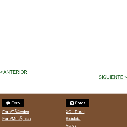
< ANTERIOR
SIGUIENTE >
Foro
Fotos
Foro/TÃ©cnica
XC - Rural
Foro/MecÃ¡nica
Bicicleta
Viajes