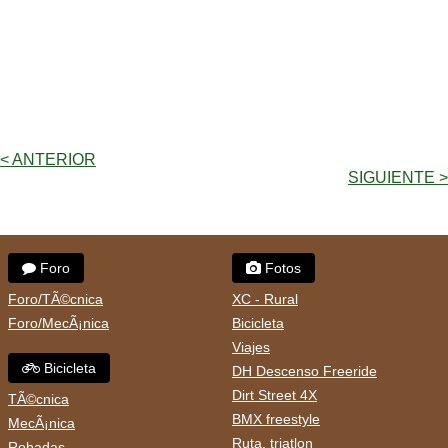
< ANTERIOR
SIGUIENTE >
Foro
Fotos
Foro/TÃ©cnica
XC - Rural
Foro/MecÃ¡nica
Bicicleta
Viajes
Bicicleta
DH Descenso Freeride
Dirt Street 4X
TÃ©cnica
BMX freestyle
MecÃ¡nica
Ruta, triatlon
Robadas