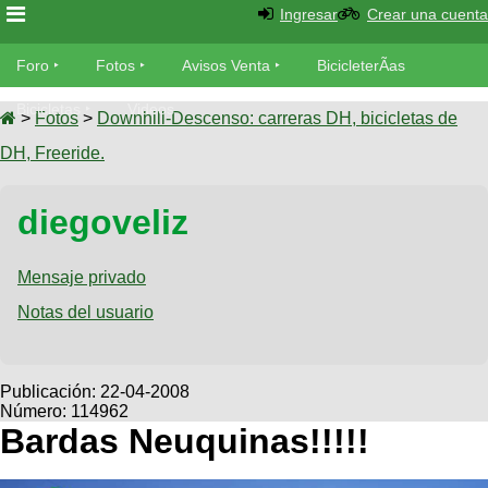
Ingresar
Crear una cuenta
Foro
Foro
Fotos
Avisos Venta
BicicleterÃ­as
Foro
Bicicletas
Videos
Fotos
>
Fotos
>
Downhill-Descenso: carreras DH, bicicletas de
TÃ©cnica
DH, Freeride.
Avisos
MecÃ¡nica
SUBÃ
Ventas
diegoveliz
tu foto
BicicleterÃ­
Galeria
Mensaje privado
SUBÃ
as
tu
Notas del usuario
XC
aviso
Bicicletas
Bicicletas
Buscar
Viajes
Publicación:
22-04-2008
Videos
Número: 114962
Bicicletas
Ultimos
Descenso
Bardas Neuquinas!!!!!
Cicloturismo
Tandem
Fotos
Dirt
Freerider