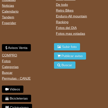
De todo
Noticias
Retro Bikes
Calendario
Enduro-All mountain
Tandem
Ranking
Freerider
Fotos del DIA
Fotos mas votadas
Subir foto
Avisos Venta
COMPRO
Publicar aviso
Fotos
Buscar
Categorias
Buscar
Permutas - CANJE
Videos
Bicicleterias
Cicloturismo