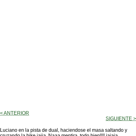
< ANTERIOR
SIGUIENTE >
Luciano en la pista de dual, haciendose el masa saltando y
cruzando la bike jajja. Naaa mentira, todo bien!!!! jajaja