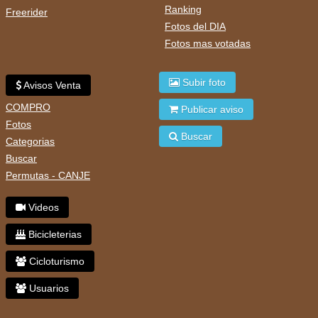
Ranking
Freerider
Fotos del DIA
Fotos mas votadas
Subir foto
Avisos Venta
COMPRO
Publicar aviso
Fotos
Buscar
Categorias
Buscar
Permutas - CANJE
Videos
Bicicleterias
Cicloturismo
Usuarios