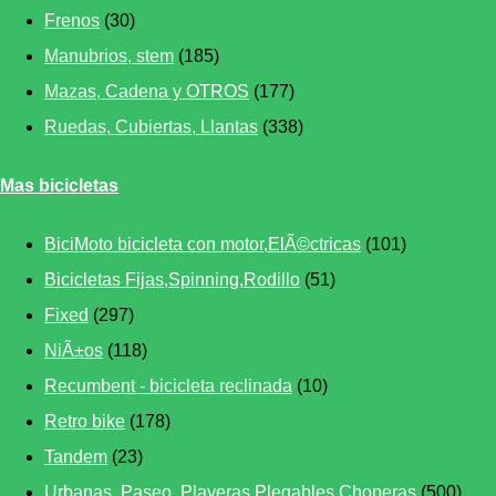
Frenos
(30)
Manubrios, stem
(185)
Mazas, Cadena y OTROS
(177)
Ruedas, Cubiertas, Llantas
(338)
Mas bicicletas
BiciMoto bicicleta con motor,ElÃ©ctricas
(101)
Bicicletas Fijas,Spinning,Rodillo
(51)
Fixed
(297)
NiÃ±os
(118)
Recumbent - bicicleta reclinada
(10)
Retro bike
(178)
Tandem
(23)
Urbanas, Paseo, Playeras,Plegables,Choperas
(500)