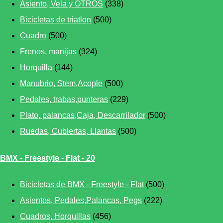
Asiento, Vela y OTROS
(338)
Bicicletas de triatlon
(500)
Cuadro
(500)
Frenos, manijas
(324)
Horquilla
(144)
Manubrio, Stem,Acople
(500)
Pedales, trabas,punteras
(229)
Plato, palancas,Caja, Descarrilador
(500)
Ruedas, Cubiertas, Llantas
(500)
BMX - Freestyle - Flat - 20
Bicicletas de BMX - Freestyle - Flat
(500)
Asientos, Pedales,Palancas, Pegs
(222)
Cuadros, Horquillas
(456)