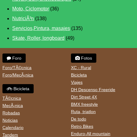
Moto, Ciclomotor
(36)
NutriciÃ³n
(138)
Servicios,Pintura, masajes
(135)
Skate, Roller, longboard
(49)
Foro
Fotos
Foro/TÃ©cnica
XC - Rural
Foro/MecÃ¡nica
Bicicleta
Viajes
Bicicleta
DH Descenso Freeride
Dirt Street 4X
TÃ©cnica
BMX freestyle
MecÃ¡nica
Ruta, triatlon
Robadas
De todo
Noticias
Retro Bikes
Calendario
Enduro-All mountain
Tandem