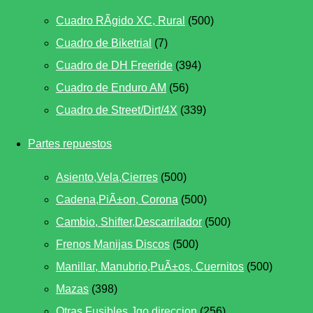
Cuadro RÃ­gido XC, Rural
(500)
Cuadro de Biketrial
(7)
Cuadro de DH Freeride
(394)
Cuadro de Enduro AM
(56)
Cuadro de Street/Dirt/4X
(339)
Partes repuestos
Asiento,Vela,Cierres
(500)
Cadena,PiÃ±on, Corona
(500)
Cambio, Shifter,Descarrilador
(500)
Frenos Manijas Discos
(500)
Manillar, Manubrio,PuÃ±os, Cuernitos
(500)
Mazas
(398)
Otras,Fusibles,Jgo direccion
(256)