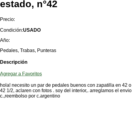
estado, n°42
Categorias
BMX
Salidas
Usuarios
TÃ©cnica
COMPRO
Ruta,
Operadores
triatlon
Precio:
de
MecÃ¡nica
Ãšltimos
CANJE
cicloturismo
De
Robadas
Condición:
USADO
Buscar
Mi
todo
Relatos
ReputaciÃ³n
Noticias
Año:
de
Mis
Retro
viajes
Amigos
Mis
Calendario
Pedales, Trabas, Punteras
Compras
Enduro
Foro
Actividad
de
Descripción
de
Mis
viajes
Amigos
Ventas
Ranking
Agregar a Favoritos
hola! necesito un par de pedales buenos con zapatilla en 42 o
Fotos
42 1/2, aclaren con fotos . soy del interior,. arreglamos el envio
del
c.,reembolso por c.argentino
DÃA
Fotos
mas
votadas