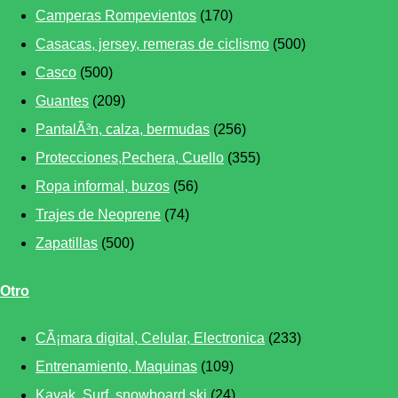
Camperas Rompevientos
(170)
Casacas, jersey, remeras de ciclismo
(500)
Casco
(500)
Guantes
(209)
PantalÃ³n, calza, bermudas
(256)
Protecciones,Pechera, Cuello
(355)
Ropa informal, buzos
(56)
Trajes de Neoprene
(74)
Zapatillas
(500)
Otro
CÃ¡mara digital, Celular, Electronica
(233)
Entrenamiento, Maquinas
(109)
Kayak, Surf, snowboard,ski
(24)