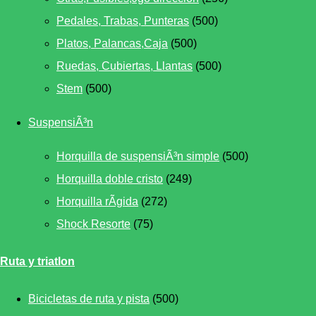
Pedales, Trabas, Punteras
(500)
Platos, Palancas,Caja
(500)
Ruedas, Cubiertas, Llantas
(500)
Stem
(500)
SuspensiÃ³n
Horquilla de suspensiÃ³n simple
(500)
Horquilla doble cristo
(249)
Horquilla rÃ­gida
(272)
Shock Resorte
(75)
Ruta y triatlon
Bicicletas de ruta y pista
(500)