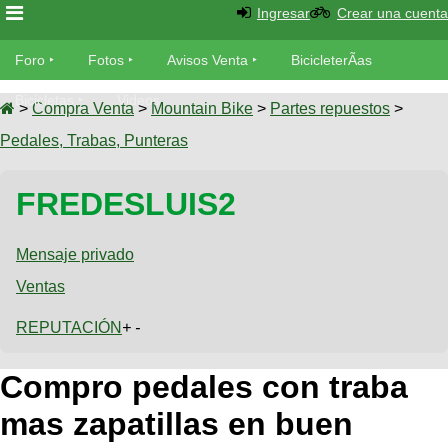
Ingresar
Crear una cuenta
Foro
Foro
Fotos
Avisos Venta
BicicleterÃ­as
Foro
Bicicletas
Videos
Fotos
>
Compra Venta
>
Mountain Bike
>
Partes repuestos
>
TÃ©cnica
Pedales, Trabas, Punteras
Avisos
MecÃ¡nica
SUBÃ
Ventas
FREDESLUIS2
tu foto
BicicleterÃ­
Galeria
Mensaje privado
SUBÃ
as
tu
Ventas
XC
aviso
Bicicletas
Bicicletas
REPUTACIÓN
+ -
Buscar
Viajes
Videos
Compro pedales con traba
Bicicletas
Ultimos
Descenso
Cicloturismo
Tandem
mas zapatillas en buen
Fotos
Dirt
Freerider