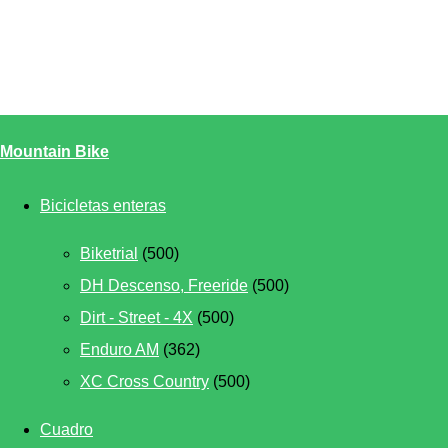
Mountain Bike
Bicicletas enteras
Biketrial
(500)
DH Descenso, Freeride
(500)
Dirt - Street - 4X
(500)
Enduro AM
(362)
XC Cross Country
(500)
Cuadro