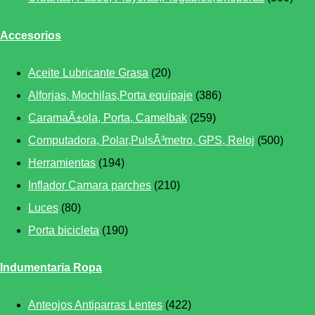
Accesorios
Aceite Lubricante Grasa
(20)
Alforjas, Mochilas,Porta equipaje
(386)
CaramaÃ±ola, Porta, Camelbak
(259)
Computadora, Polar,PulsÃ³metro, GPS, Reloj
(500)
Herramientas
(194)
Inflador Camara parches
(210)
Luces
(80)
Porta bicicleta
(190)
Indumentaria Ropa
Anteojos Antiparras Lentes
(422)