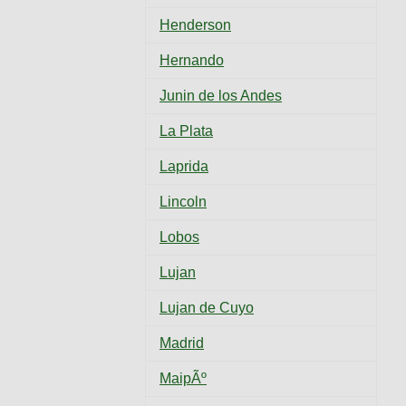
Henderson
Hernando
Junin de los Andes
La Plata
Laprida
Lincoln
Lobos
Lujan
Lujan de Cuyo
Madrid
MaipÃº