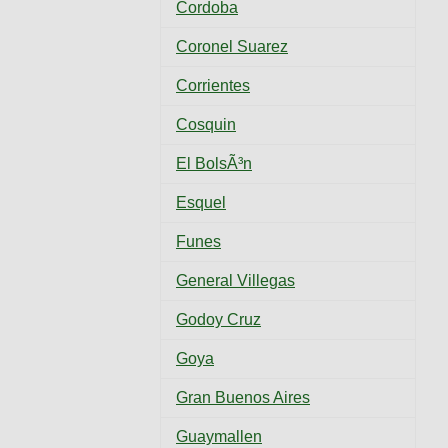
Cordoba
Coronel Suarez
Corrientes
Cosquin
El BolsÃ³n
Esquel
Funes
General Villegas
Godoy Cruz
Goya
Gran Buenos Aires
Guaymallen