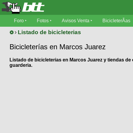
Foro
Foro
Fotos
Avisos Venta
BicicleterÃ­as
Foro
Fotos
Listado de bicicleterias
TÃ©cnica
Bicicleterías en Marcos Juarez
Avisos
MecÃ¡nica
SUBÃ
Ventas
Listado de bicicleterias en Marcos Juarez y tiendas de
tu foto
guarderia.
BicicleterÃ­
Galeria
SUBÃ
as
tu
XC
aviso
Bicicletas
Bicicletas
Buscar
Viajes
Videos
Bicicletas
Ultimos
Descenso
Cicloturismo
Tandem
Fotos
Dirt
Freerider