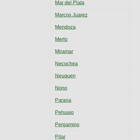
Mar del Plata
Marcos Juarez
Mendoza
Merlo
Miramar
Necochea
Neuquen
Nono
Parana
Pehuajo
Pergamino
Pilar