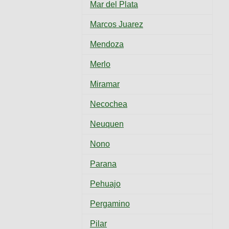
Mar del Plata
Marcos Juarez
Mendoza
Merlo
Miramar
Necochea
Neuquen
Nono
Parana
Pehuajo
Pergamino
Pilar