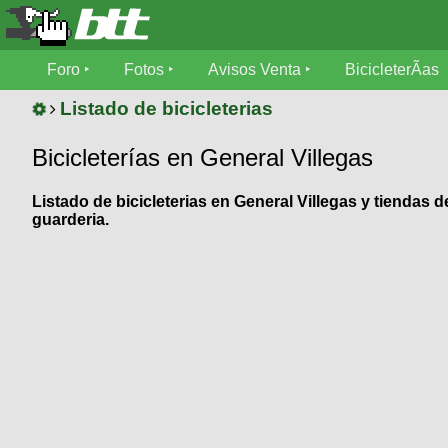
Foro
Foro
Fotos
Avisos Venta
BicicleterÃ­as
Foro
Fotos
Listado de bicicleterias
TÃ©cnica
Bicicleterías en General Villegas
Avisos
MecÃ¡nica
SUBÃ
Ventas
Listado de bicicleterias en General Villegas y tiendas
tu foto
guarderia.
BicicleterÃ­
Galeria
SUBÃ
as
tu
XC
aviso
Bicicletas
Bicicletas
Buscar
Viajes
Videos
Bicicletas
Ultimos
Descenso
Cicloturismo
Tandem
Fotos
Dirt
Freerider