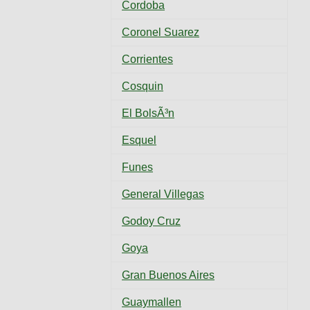
Cordoba
Coronel Suarez
Corrientes
Cosquin
El BolsÃ³n
Esquel
Funes
General Villegas
Godoy Cruz
Goya
Gran Buenos Aires
Guaymallen