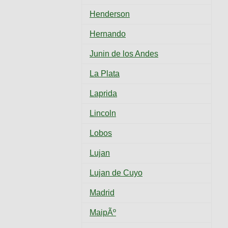
Henderson
Hernando
Junin de los Andes
La Plata
Laprida
Lincoln
Lobos
Lujan
Lujan de Cuyo
Madrid
MaipÃº