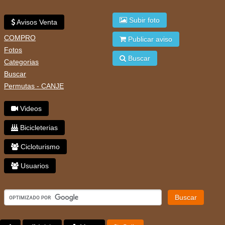
Subir foto
Avisos Venta
COMPRO
Publicar aviso
Fotos
Buscar
Categorias
Buscar
Permutas - CANJE
Videos
Bicicleterias
Cicloturismo
Usuarios
Buscar