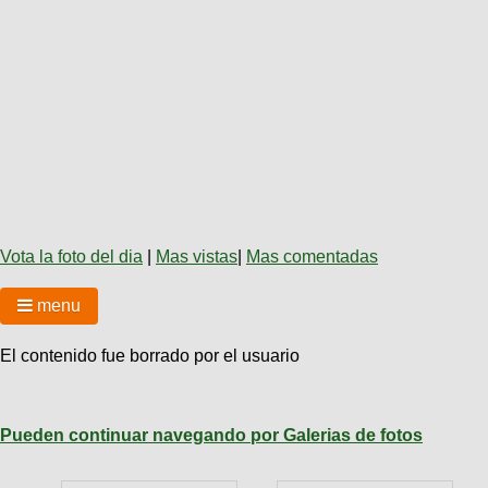
Técnica
BMX
Operadores
COMPRO
de
Mecánica
Últimos
Ruta,
cicloturismo
CANJE
triatlon
Robadas
Buscar
Relatos
Mi
De
Noticias
de
Reputación
Mis
todo
viajes
Amigos
Calendario
Mis
Retro
Foro
Compras
Actividad
de
de
Enduro
viajes
Mis
Amigos
Ventas
Vota la foto del dia
|
Mas vistas
|
Mas comentadas
Ranking
menu
Fotos
del
El contenido fue borrado por el usuario
DÍA
Fotos
Pueden continuar navegando por Galerias de fotos
mas
votadas