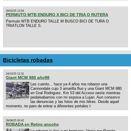
26/02/25 13:54
PERMUTO MTB ENDURO X BICI DE TRIA O RUTERA
Permuto MTB ENDURO TALLE M BUSCO BICI DE TURA O
TRIATLON TALLE S.
Bicicletas robadas
24/10/25 12:31
Giant MCM 980 año98
Les cuento... hace ya 4 años me robaron una
Cannondale cujo 3 amarilla fluo y una Giant MCM 980
en Gral Rodriguez. Km 53 del Acceso oeste mientras
pedaleabamos con mi esposa a Lujan. Aun conservo
las denuncias y las fotos de mis bikes. Desde aquel
momento, no paro de entrar a diferentes portales t
26/08/25 00:42
ROBADA en Retiro anoche
Le robaron la bici a mi hermano. Venía por Ramón