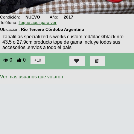
Técnica
BMX
Operadores
COMPRO
de
Mecánica
Últimos
Ruta,
Condición:
NUEVO
Año:
2017
cicloturismo
CANJE
triatlon
Teléfono:
Toque aqui para ver
Robadas
Buscar
Relatos
Ubicación:
Río Tercero Córdoba Argentina
Mi
De
Noticias
de
Reputación
Mis
zapatillas specialized s-works custom red/black/black nro
todo
viajes
Amigos
43.5 o 27.9cm producto tope de gama incluye todos sus
Calendario
Mis
Retro
accesorios..envios a todo el país
Foro
Compras
Actividad
de
de
Enduro
0
0
viajes
Mis
Amigos
Ventas
Ranking
Ver mas usuarios que votaron
Fotos
del
DÍA
Fotos
mas
votadas