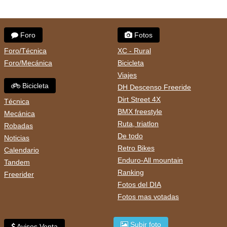
Foro
Fotos
Foro/Técnica
XC - Rural
Foro/Mecánica
Bicicleta
Viajes
Bicicleta
DH Descenso Freeride
Dirt Street 4X
Técnica
BMX freestyle
Mecánica
Ruta, triatlon
Robadas
De todo
Noticias
Retro Bikes
Calendario
Enduro-All mountain
Tandem
Ranking
Freerider
Fotos del DIA
Fotos mas votadas
Subir foto
Avisos Venta