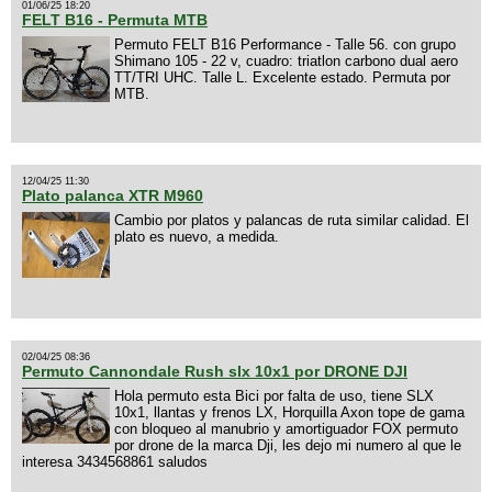
01/06/25 18:20
FELT B16 - Permuta MTB
Permuto FELT B16 Performance - Talle 56. con grupo
Shimano 105 - 22 v, cuadro: triatlon carbono dual aero
TT/TRI UHC. Talle L. Excelente estado. Permuta por
MTB.
12/04/25 11:30
Plato palanca XTR M960
Cambio por platos y palancas de ruta similar calidad. El
plato es nuevo, a medida.
02/04/25 08:36
Permuto Cannondale Rush slx 10x1 por DRONE DJI
Hola permuto esta Bici por falta de uso, tiene SLX
10x1, llantas y frenos LX, Horquilla Axon tope de gama
con bloqueo al manubrio y amortiguador FOX permuto
por drone de la marca Dji, les dejo mi numero al que le
interesa 3434568861 saludos