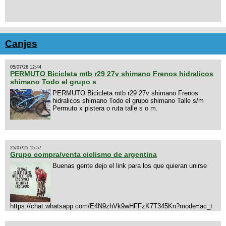
Canjes
05/07/26 12:44
PERMUTO Bicicleta mtb r29 27v shimano Frenos hidralicos
shimano Todo el grupo s
PERMUTO Bicicleta mtb r29 27v shimano Frenos
hidralicos shimano Todo el grupo shimano Talle s/m
Permuto x pistera o ruta talle s o m.
25/07/25 15:57
Grupo compra/venta ciclismo de argentina
Buenas gente dejo el link para los que quieran unirse
https://chat.whatsapp.com/E4N9zhVk9wHFFzK7T345Kn?mode=ac_t