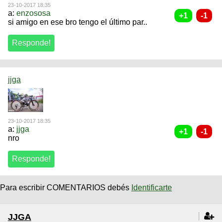
23-10-2017 18:35
a:
enzososa
si amigo en ese bro tengo el último par..
jjga
23-10-2017 18:35
a:
jjga
nro
Para escribir COMENTARIOS debés
Identificarte
JJGA