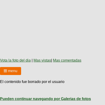
Técnica
BMX
Operadores
COMPRO
de
Mecánica
Últimos
Ruta,
cicloturismo
CANJE
triatlon
Robadas
Buscar
Relatos
Mi
De
Noticias
de
Reputación
Mis
todo
viajes
Amigos
Calendario
Mis
Retro
Foro
Compras
Actividad
de
de
Enduro
viajes
Mis
Amigos
Ventas
Ranking
Vota la foto del dia
|
Mas vistas
|
Mas comentadas
Fotos
menu
del
DÍA
El contenido fue borrado por el usuario
Fotos
mas
votadas
Pueden continuar navegando por Galerias de fotos