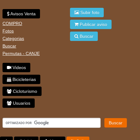
Subir foto
Avisos Venta
COMPRO
Publicar aviso
Fotos
Buscar
Categorias
Buscar
Permutas - CANJE
Videos
Bicicleterias
Cicloturismo
Usuarios
Buscar