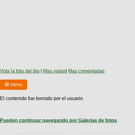
Técnica
BMX
Operadores
COMPRO
de
Mecánica
Últimos
Ruta,
cicloturismo
CANJE
triatlon
Robadas
Buscar
Relatos
Mi
De
Noticias
de
Reputación
Mis
todo
viajes
Amigos
Calendario
Mis
Retro
Foro
Compras
Actividad
de
de
Enduro
viajes
Mis
Amigos
Ventas
Vota la foto del dia
|
Mas vistas
|
Mas comentadas
Ranking
menu
Fotos
del
El contenido fue borrado por el usuario
DÍA
Fotos
Pueden continuar navegando por Galerias de fotos
mas
votadas