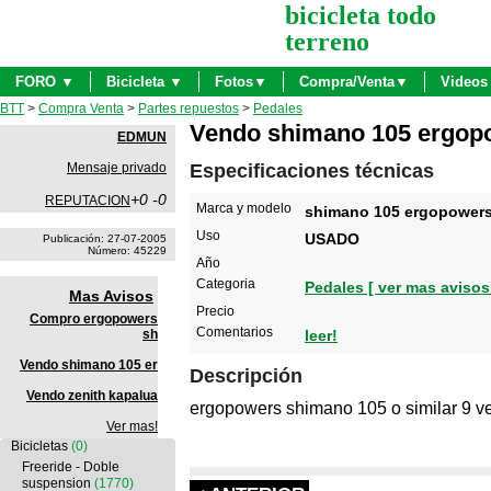
bicicleta todo
terreno
FORO ▼
Bicicleta ▼
Fotos▼
Compra/Venta▼
Videos
BTT
>
Compra Venta
>
Partes repuestos
>
Pedales
Vendo shimano 105 ergop
EDMUN
Mensaje privado
Especificaciones técnicas
+0 -0
REPUTACION
Marca y modelo
shimano 105 ergopower
Uso
USADO
Publicación: 27-07-2005
Número: 45229
Año
Categoria
Pedales [ ver mas avisos!
Mas Avisos
Precio
Compro ergopowers
Comentarios
sh
leer!
Vendo shimano 105 er
Descripción
Vendo zenith kapalua
ergopowers shimano 105 o similar 9 v
Ver mas!
Bicicletas
(0)
Freeride - Doble
suspension
(1770)