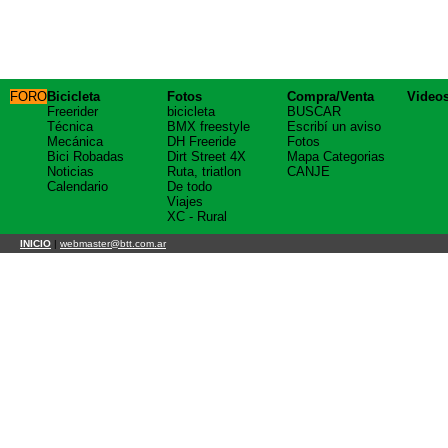
FORO
Bicicleta
Fotos
Compra/Venta
Video
Freerider
bicicleta
BUSCAR
Técnica
BMX freestyle
Escribí un aviso
Mecánica
DH Freeride
Fotos
Bici Robadas
Dirt Street 4X
Mapa Categorias
Noticias
Ruta, triatlon
CANJE
Calendario
De todo
Viajes
XC - Rural
INICIO
|
webmaster@btt.com.ar