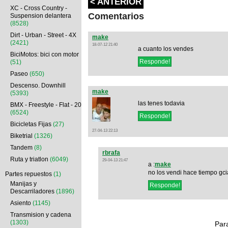
< ANTERIOR
XC - Cross Country -
Comentarios
Suspension delantera
(8528)
Dirt - Urban - Street - 4X
make
(2421)
18-07-12 21:40
a cuanto los vendes
BiciMotos: bici con motor
(51)
Paseo
(650)
Descenso. Downhill
make
(5393)
las tenes todavia
BMX - Freestyle - Flat - 20
(6524)
Bicicletas Fijas
(27)
27-04-13 22:13
Biketrial
(1326)
Tandem
(8)
rbrafa
Ruta y triatlon
(6049)
29-04-13 21:47
a :
make
no los vendi hace tiempo gci
Partes repuestos
(1)
Manijas y
Descarriladores
(1896)
Asiento
(1145)
Transmision y cadena
(1303)
Par