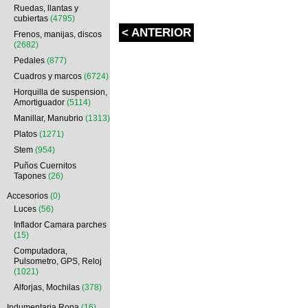
Ruedas, llantas y
cubiertas
(4795)
< ANTERIOR
Frenos, manijas, discos
(2682)
Pedales
(877)
Cuadros y marcos
(6724)
Horquilla de suspension,
Amortiguador
(5114)
Manillar, Manubrio
(1313)
Platos
(1271)
Stem
(954)
Puños Cuernitos
Tapones
(26)
Accesorios
(0)
Luces
(56)
Inflador Camara parches
(15)
Computadora,
Pulsometro, GPS, Reloj
(1021)
Alforjas, Mochilas
(378)
Indumentaria Ropa
(16)