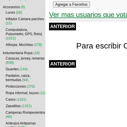
Accesorios
(0)
Luces
(56)
Ver mas usuarios que vot
Inflador Camara parches
(15)
ANTERIOR
Computadora,
Pulsometro, GPS, Reloj
(1021)
Para escrib
Alforjas, Mochilas
(378)
Indumentaria Ropa
(16)
Casacas, jersey, remeras
(639)
ANTERIOR
Guantes
(144)
Pantalon, calza,
bermudas
(94)
Protecciones
(370)
Ropa informal, buzos
(11)
Casco
(1181)
Zapatillas
(1321)
Camperas Rompevientos
(40)
Anteojos Antiparras