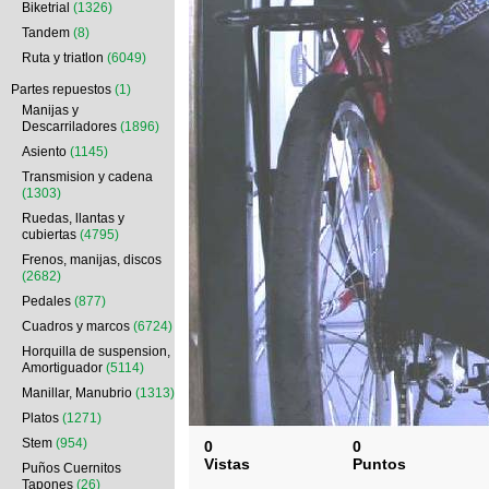
Biketrial
(1326)
Tandem
(8)
Ruta y triatlon
(6049)
Partes repuestos
(1)
Manijas y
Descarriladores
(1896)
Asiento
(1145)
Transmision y cadena
(1303)
Ruedas, llantas y
cubiertas
(4795)
Frenos, manijas, discos
(2682)
Pedales
(877)
Cuadros y marcos
(6724)
Horquilla de suspension,
Amortiguador
(5114)
Manillar, Manubrio
(1313)
Platos
(1271)
Stem
(954)
0
0
Vistas
Puntos
Puños Cuernitos
Tapones
(26)