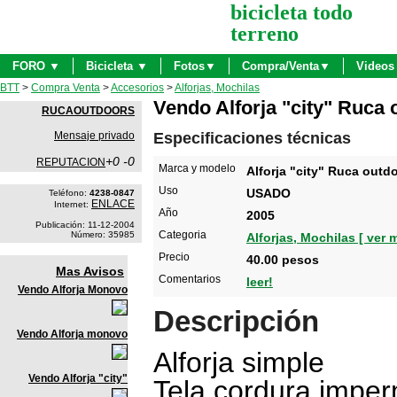
bicicleta todo
terreno
FORO ▼
Bicicleta ▼
Fotos▼
Compra/Venta▼
Videos
BTT
>
Compra Venta
>
Accesorios
>
Alforjas, Mochilas
Vendo Alforja "city" Ruca
RUCAOUTDOORS
Mensaje privado
Especificaciones técnicas
+0 -0
REPUTACION
Marca y modelo
Alforja "city" Ruca outd
Uso
USADO
Teléfono:
4238-0847
ENLACE
Internet:
Año
2005
Publicación: 11-12-2004
Categoria
Número: 35985
Alforjas, Mochilas [ ver 
Precio
40.00 pesos
Mas Avisos
Comentarios
leer!
Vendo Alforja Monovo
Descripción
Vendo Alforja monovo
Alforja simple
Vendo Alforja "city"
Tela cordura impe