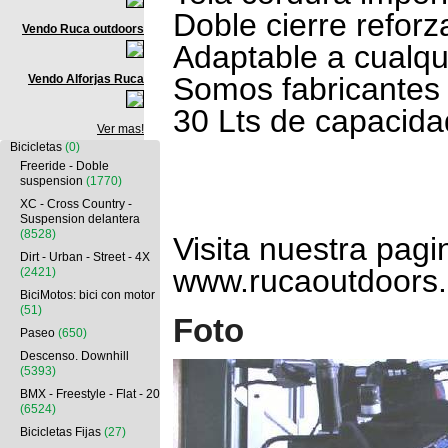
Doble cierre refor
Vendo Ruca outdoors
Adaptable a cualqu
Somos fabricantes
Vendo Alforjas Ruca
30 Lts de capacida
Ver mas!
Bicicletas
(0)
Freeride - Doble
suspension
(1770)
XC - Cross Country -
Suspension delantera
(8528)
Visita nuestra pagi
Dirt - Urban - Street - 4X
www.rucaoutdoors
(2421)
BiciMotos: bici con motor
(51)
Foto
Paseo
(650)
Descenso. Downhill
(5393)
BMX - Freestyle - Flat - 20
(6524)
Bicicletas Fijas
(27)