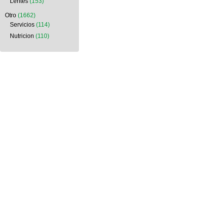
Lentes
(153)
Otro
(1662)
Servicios
(114)
Nutricion
(110)