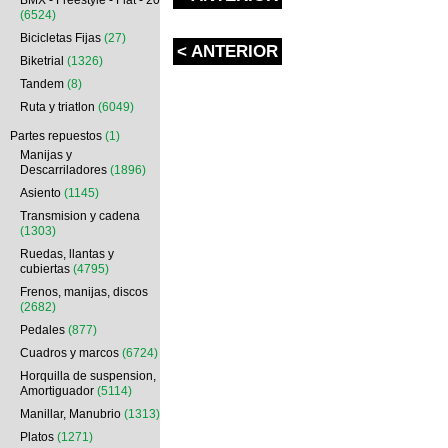
BMX - Freestyle - Flat - 20
(6524)
Bicicletas Fijas
(27)
< ANTERIOR
Biketrial
(1326)
Tandem
(8)
Ruta y triatlon
(6049)
Partes repuestos
(1)
Manijas y
Descarriladores
(1896)
Asiento
(1145)
Transmision y cadena
(1303)
Ruedas, llantas y
cubiertas
(4795)
Frenos, manijas, discos
(2682)
Pedales
(877)
Cuadros y marcos
(6724)
Horquilla de suspension,
Amortiguador
(5114)
Manillar, Manubrio
(1313)
Platos
(1271)