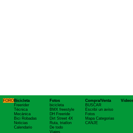
FORO
Bicicleta
Fotos
Compra/Venta
Video
Freerider
bicicleta
BUSCAR
Técnica
BMX freestyle
Escribí un aviso
Mecánica
DH Freeride
Fotos
Bici Robadas
Dirt Street 4X
Mapa Categorias
Noticias
Ruta, triatlon
CANJE
Calendario
De todo
Viajes