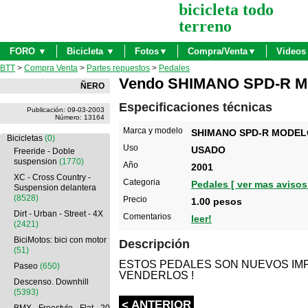
bicicleta todo
terreno
FORO ▼
Bicicleta ▼
Fotos▼
Compra/Venta▼
Videos
BTT
>
Compra Venta
>
Partes repuestos
>
Pedales
Vendo SHIMANO SPD-R M
ÑERO
Especificaciones técnicas
Publicación: 09-03-2003
Número: 13164
Marca y modelo
SHIMANO SPD-R MODEL
Bicicletas
(0)
Uso
USADO
Freeride - Doble
suspension
(1770)
Año
2001
XC - Cross Country -
Categoria
Pedales [ ver mas avisos!
Suspension delantera
(8528)
Precio
1.00 pesos
Dirt - Urban - Street - 4X
Comentarios
leer!
(2421)
BiciMotos: bici con motor
Descripción
(51)
ESTOS PEDALES SON NUEVOS IM
Paseo
(650)
VENDERLOS !
Descenso. Downhill
(5393)
< ANTERIOR