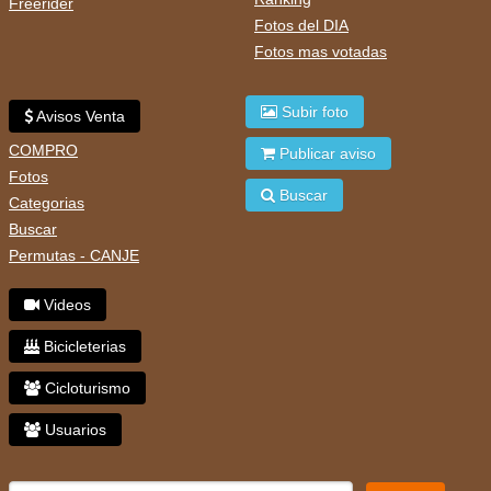
Freerider
Fotos del DIA
Fotos mas votadas
Subir foto
Avisos Venta
COMPRO
Publicar aviso
Fotos
Buscar
Categorias
Buscar
Permutas - CANJE
Videos
Bicicleterias
Cicloturismo
Usuarios