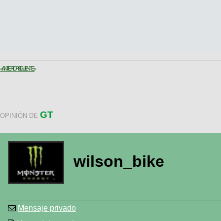
< ANTERIOR
SIGUIENTE >
GT
OPINIÓN DE
wilson_bike
Mensaje privado