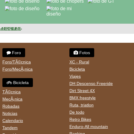
< ANTERIOR
SIGUIENTE >
Foro
Fotos
Foro/TÃ©cnica
XC - Rural
Foro/MecÃ¡nica
Bicicleta
Viajes
Bicicleta
DH Descenso Freeride
Dirt Street 4X
TÃ©cnica
BMX freestyle
MecÃ¡nica
Ruta, triatlon
Robadas
De todo
Noticias
Retro Bikes
Calendario
Enduro-All mountain
Tandem
Ranking