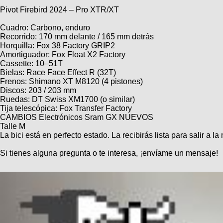
Técnica
BMX
Pivot Firebird 2024 – Pro XTR/XT
Operadores
COMPRO
de
Mecánica
Últimos
Ruta,
Cuadro: Carbono, enduro
cicloturismo
CANJE
triatlon
Recorrido: 170 mm delante / 165 mm detrás
Robadas
Buscar
Horquilla: Fox 38 Factory GRIP2
Relatos
Mi
De
Amortiguador: Fox Float X2 Factory
Noticias
de
Reputación
Mis
todo
Cassette: 10–51T
viajes
Amigos
Bielas: Race Face Effect R (32T)
Calendario
Mis
Retro
Frenos: Shimano XT M8120 (4 pistones)
Foro
Compras
Actividad
Discos: 203 / 203 mm
de
de
Enduro
Ruedas: DT Swiss XM1700 (o similar)
viajes
Mis
Amigos
Tija telescópica: Fox Transfer Factory
Ventas
CAMBIOS Electrónicos Sram GX NUEVOS
Ranking
Talle M
La bici está en perfecto estado. La recibirás lista para salir a 
Fotos
Si tienes alguna pregunta o te interesa, ¡envíame un mensaje!
del
DÍA
Fotos
mas
votadas