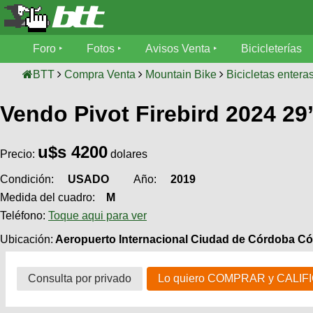
Foro
Foro
Fotos
Avisos Venta
Bicicleterías
Foro
Fotos
BTT
Compra Venta
Mountain Bike
Bicicletas entera
Técnica
Vendo Pivot Firebird 2024 29
Avisos
Mecánica
SUBÍ
Ventas
tu
foto
u$s
4200
Precio:
dolares
Bicicleterías
SUBÍ
Condición:
USADO
Año:
2019
Galeria
tu
Bicicletas
Medida del cuadro:
M
aviso
XC
Teléfono:
Toque aqui para ver
Bicicletas
Videos
Ubicación:
Aeropuerto Internacional Ciudad de Córdoba Có
Buscar
Bicicletas
Viajes
Ultimos
Cicloturismo
Tandem
Consulta por privado
Lo quiero COMPRAR y CALIF
Descenso
Fotos
Freerider
Dirt
Salidas
Usuarios
Categorias