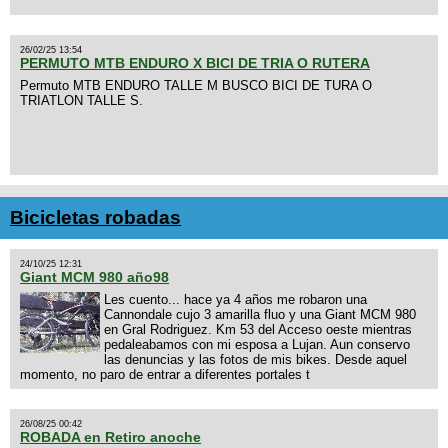
26/02/25 13:54
PERMUTO MTB ENDURO X BICI DE TRIA O RUTERA
Permuto MTB ENDURO TALLE M BUSCO BICI DE TURA O
TRIATLON TALLE S.
Bicicletas robadas
24/10/25 12:31
Giant MCM 980 año98
Les cuento... hace ya 4 años me robaron una
Cannondale cujo 3 amarilla fluo y una Giant MCM 980
en Gral Rodriguez. Km 53 del Acceso oeste mientras
pedaleabamos con mi esposa a Lujan. Aun conservo
las denuncias y las fotos de mis bikes. Desde aquel
momento, no paro de entrar a diferentes portales t
26/08/25 00:42
ROBADA en Retiro anoche