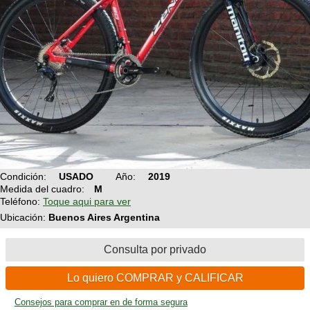
Condición:
USADO
Año:
2019
Medida del cuadro:
M
Teléfono:
Toque aqui para ver
Ubicación:
Buenos Aires Argentina
Consulta por privado
Lo quiero COMPRAR y CALIFICAR
Consejos para comprar en de forma segura