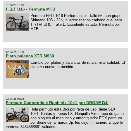
01/06/25 18:20
FELT B16 - Permuta MTB
Permuto FELT B16 Performance - Talle 56. con grupo
Shimano 105 - 22 v, cuadro: triatlon carbono dual aero
TT/TRI UHC. Talle L. Excelente estado. Permuta por
MTB.
12/04/25 11:30
Plato palanca XTR M960
Cambio por platos y palancas de ruta similar calidad. El
plato es nuevo, a medida.
02/04/25 08:36
Permuto Cannondale Rush slx 10x1 por DRONE DJI
Hola permuto esta Bici por falta de uso, tiene SLX
10x1, llantas y frenos LX, Horquilla Axon tope de gama
con bloqueo al manubrio y amortiguador FOX permuto
por drone de la marca Dji, les dejo mi numero al que le
interesa 3434568861 saludos