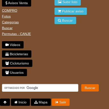
Subir foto
Avisos Venta
COMPRO
Publicar aviso
Fotos
Buscar
Categorias
Buscar
Permutas - CANJE
Videos
Bicicleterias
Cicloturismo
Usuarios
Buscar
Inicio
Mapa
Salir