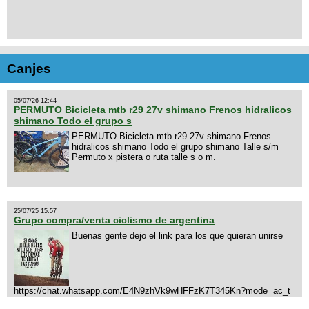
Canjes
05/07/26 12:44
PERMUTO Bicicleta mtb r29 27v shimano Frenos hidralicos
shimano Todo el grupo s
PERMUTO Bicicleta mtb r29 27v shimano Frenos
hidralicos shimano Todo el grupo shimano Talle s/m
Permuto x pistera o ruta talle s o m.
25/07/25 15:57
Grupo compra/venta ciclismo de argentina
Buenas gente dejo el link para los que quieran unirse
https://chat.whatsapp.com/E4N9zhVk9wHFFzK7T345Kn?mode=ac_t