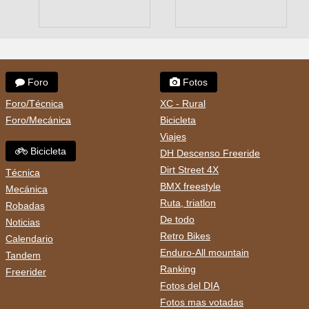
Foro
Fotos
Foro/Técnica
XC - Rural
Foro/Mecánica
Bicicleta
Viajes
Bicicleta
DH Descenso Freeride
Dirt Street 4X
Técnica
BMX freestyle
Mecánica
Ruta, triatlon
Robadas
De todo
Noticias
Retro Bikes
Calendario
Enduro-All mountain
Tandem
Ranking
Freerider
Fotos del DIA
Fotos mas votadas