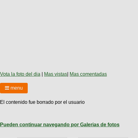
Técnica
BMX
Operadores
COMPRO
de
Mecánica
Últimos
Ruta,
cicloturismo
CANJE
triatlon
Robadas
Buscar
Relatos
Mi
De
Noticias
de
Reputación
Mis
todo
viajes
Amigos
Calendario
Mis
Retro
Foro
Compras
Actividad
de
de
Enduro
viajes
Mis
Amigos
Ventas
Vota la foto del dia
|
Mas vistas
|
Mas comentadas
Ranking
menu
Fotos
del
DÍA
El contenido fue borrado por el usuario
Fotos
mas
Pueden continuar navegando por Galerias de fotos
votadas