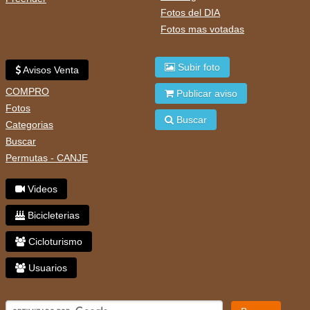
Fotos del DIA
Fotos mas votadas
Subir foto
Avisos Venta
COMPRO
Publicar aviso
Fotos
Buscar
Categorias
Buscar
Permutas - CANJE
Videos
Bicicleterias
Cicloturismo
Usuarios