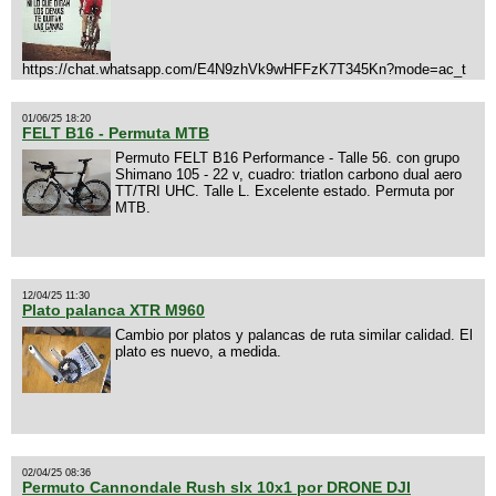
https://chat.whatsapp.com/E4N9zhVk9wHFFzK7T345Kn?mode=ac_t
01/06/25 18:20
FELT B16 - Permuta MTB
Permuto FELT B16 Performance - Talle 56. con grupo
Shimano 105 - 22 v, cuadro: triatlon carbono dual aero
TT/TRI UHC. Talle L. Excelente estado. Permuta por
MTB.
12/04/25 11:30
Plato palanca XTR M960
Cambio por platos y palancas de ruta similar calidad. El
plato es nuevo, a medida.
02/04/25 08:36
Permuto Cannondale Rush slx 10x1 por DRONE DJI