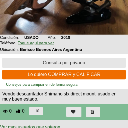
Técnica
BMX
Operadores
COMPRO
de
Mecánica
Últimos
Ruta,
cicloturismo
CANJE
triatlon
Robadas
Buscar
Relatos
Mi
De
Noticias
de
Reputación
Mis
todo
viajes
Condición:
USADO
Año:
2019
Amigos
Calendario
Teléfono:
Toque aqui para ver
Mis
Retro
Foro
Compras
Actividad
Ubicación:
Berisso Buenos Aires Argentina
de
de
Enduro
viajes
Mis
Amigos
Consulta por privado
Ventas
Ranking
Lo quiero COMPRAR y CALIFICAR
Fotos
Consejos para comprar en de forma segura
del
Vendo descarrilador Shimano slx direct mount, usado en
DÍA
muy buen estado.
Fotos
0
0
mas
votadas
Ver mas usuarios que votaron