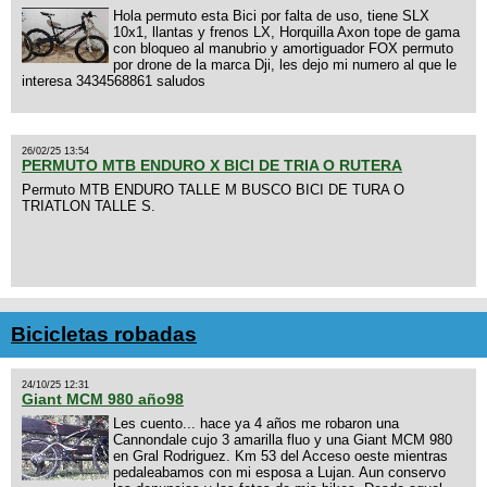
Hola permuto esta Bici por falta de uso, tiene SLX
10x1, llantas y frenos LX, Horquilla Axon tope de gama
con bloqueo al manubrio y amortiguador FOX permuto
por drone de la marca Dji, les dejo mi numero al que le
interesa 3434568861 saludos
26/02/25 13:54
PERMUTO MTB ENDURO X BICI DE TRIA O RUTERA
Permuto MTB ENDURO TALLE M BUSCO BICI DE TURA O
TRIATLON TALLE S.
Bicicletas robadas
24/10/25 12:31
Giant MCM 980 año98
Les cuento... hace ya 4 años me robaron una
Cannondale cujo 3 amarilla fluo y una Giant MCM 980
en Gral Rodriguez. Km 53 del Acceso oeste mientras
pedaleabamos con mi esposa a Lujan. Aun conservo