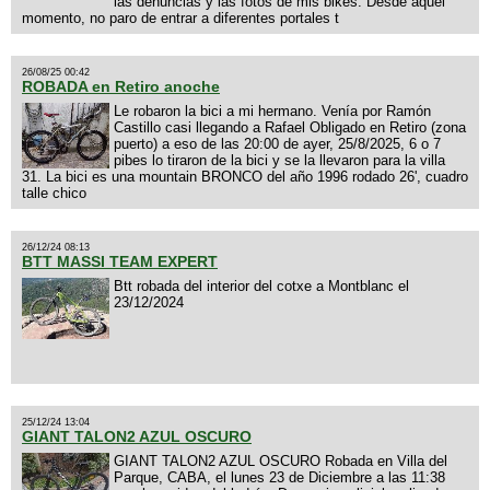
las denuncias y las fotos de mis bikes. Desde aquel
momento, no paro de entrar a diferentes portales t
26/08/25 00:42
ROBADA en Retiro anoche
Le robaron la bici a mi hermano. Venía por Ramón
Castillo casi llegando a Rafael Obligado en Retiro (zona
puerto) a eso de las 20:00 de ayer, 25/8/2025, 6 o 7
pibes lo tiraron de la bici y se la llevaron para la villa
31. La bici es una mountain BRONCO del año 1996 rodado 26', cuadro
talle chico
26/12/24 08:13
BTT MASSI TEAM EXPERT
Btt robada del interior del cotxe a Montblanc el
23/12/2024
25/12/24 13:04
GIANT TALON2 AZUL OSCURO
GIANT TALON2 AZUL OSCURO Robada en Villa del
Parque, CABA, el lunes 23 de Diciembre a las 11:38