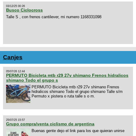
03/12/25 00:26
Busco Ciclocross
Talle S , con frenos cantilever, mi numero 1168331098
Canjes
05/07/26 12:44
PERMUTO Bicicleta mtb r29 27v shimano Frenos hidralicos
shimano Todo el grupo s
PERMUTO Bicicleta mtb r29 27v shimano Frenos
hidralicos shimano Todo el grupo shimano Talle s/m
Permuto x pistera o ruta talle s o m.
25/07/25 15:57
Grupo compra/venta ciclismo de argentina
Buenas gente dejo el link para los que quieran unirse