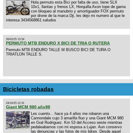
Hola permuto esta Bici por falta de uso, tiene SLX
10x1, llantas y frenos LX, Horquilla Axon tope de gama
con bloqueo al manubrio y amortiguador FOX permuto
por drone de la marca Dji, les dejo mi numero al que le
interesa 3434568861 saludos
26/02/25 13:54
PERMUTO MTB ENDURO X BICI DE TRIA O RUTERA
Permuto MTB ENDURO TALLE M BUSCO BICI DE TURA O
TRIATLON TALLE S.
Bicicletas robadas
24/10/25 12:31
Giant MCM 980 año98
Les cuento... hace ya 4 años me robaron una
Cannondale cujo 3 amarilla fluo y una Giant MCM 980
en Gral Rodriguez. Km 53 del Acceso oeste mientras
pedaleabamos con mi esposa a Lujan. Aun conservo
las denuncias y las fotos de mis bikes. Desde aquel