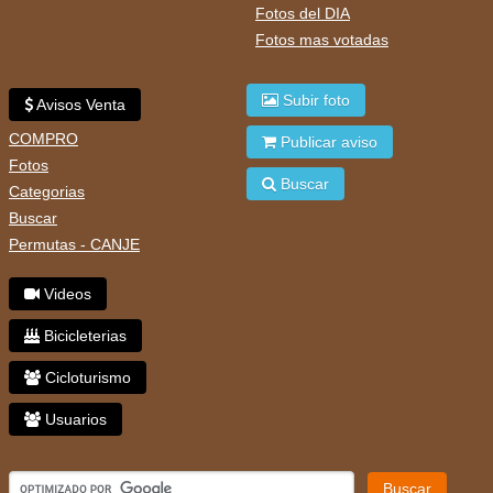
Fotos del DIA
Fotos mas votadas
Subir foto
Avisos Venta
COMPRO
Publicar aviso
Fotos
Buscar
Categorias
Buscar
Permutas - CANJE
Videos
Bicicleterias
Cicloturismo
Usuarios
Buscar