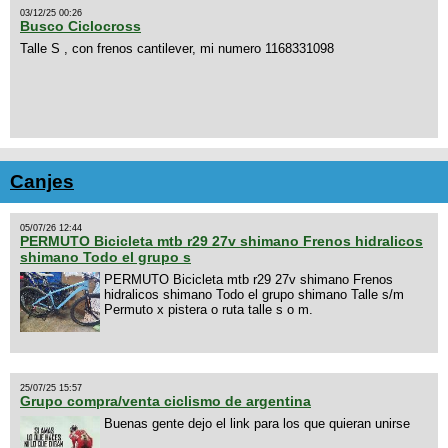
03/12/25 00:26
Busco Ciclocross
Talle S , con frenos cantilever, mi numero 1168331098
Canjes
05/07/26 12:44
PERMUTO Bicicleta mtb r29 27v shimano Frenos hidralicos
shimano Todo el grupo s
PERMUTO Bicicleta mtb r29 27v shimano Frenos
hidralicos shimano Todo el grupo shimano Talle s/m
Permuto x pistera o ruta talle s o m.
25/07/25 15:57
Grupo compra/venta ciclismo de argentina
Buenas gente dejo el link para los que quieran unirse