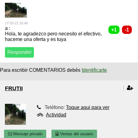
17-03-21 10:46
a :
Hola, te agradezco pero necesito el efectivo,
haceme una oferta y es tuya
Para escribir COMENTARIOS debés
Identificarte
FRUTII
Teléfono:
Toque aqui para ver
Actividad
Mensaje privado
Ventas del usuario