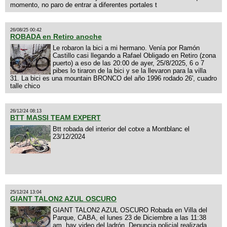
momento, no paro de entrar a diferentes portales t
26/08/25 00:42
ROBADA en Retiro anoche
Le robaron la bici a mi hermano. Venía por Ramón
Castillo casi llegando a Rafael Obligado en Retiro (zona
puerto) a eso de las 20:00 de ayer, 25/8/2025, 6 o 7
pibes lo tiraron de la bici y se la llevaron para la villa
31. La bici es una mountain BRONCO del año 1996 rodado 26', cuadro
talle chico
26/12/24 08:13
BTT MASSI TEAM EXPERT
Btt robada del interior del cotxe a Montblanc el
23/12/2024
25/12/24 13:04
GIANT TALON2 AZUL OSCURO
GIANT TALON2 AZUL OSCURO Robada en Villa del
Parque, CABA, el lunes 23 de Diciembre a las 11:38
am, hay video del ladrón. Denuncia policial realizada.