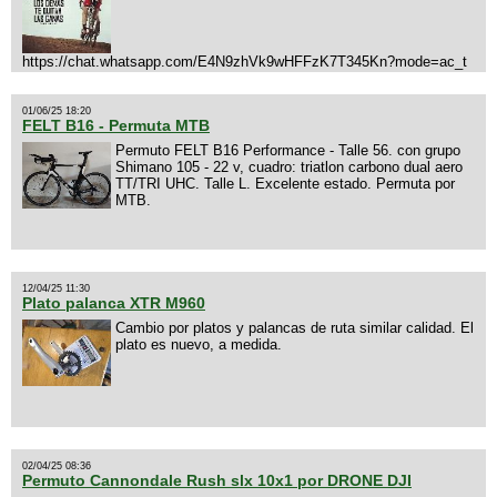
https://chat.whatsapp.com/E4N9zhVk9wHFFzK7T345Kn?mode=ac_t
01/06/25 18:20
FELT B16 - Permuta MTB
Permuto FELT B16 Performance - Talle 56. con grupo
Shimano 105 - 22 v, cuadro: triatlon carbono dual aero
TT/TRI UHC. Talle L. Excelente estado. Permuta por
MTB.
12/04/25 11:30
Plato palanca XTR M960
Cambio por platos y palancas de ruta similar calidad. El
plato es nuevo, a medida.
02/04/25 08:36
Permuto Cannondale Rush slx 10x1 por DRONE DJI