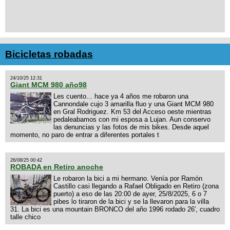
Bicicletas robadas
24/10/25 12:31
Giant MCM 980 año98
Les cuento... hace ya 4 años me robaron una
Cannondale cujo 3 amarilla fluo y una Giant MCM 980
en Gral Rodriguez. Km 53 del Acceso oeste mientras
pedaleabamos con mi esposa a Lujan. Aun conservo
las denuncias y las fotos de mis bikes. Desde aquel
momento, no paro de entrar a diferentes portales t
26/08/25 00:42
ROBADA en Retiro anoche
Le robaron la bici a mi hermano. Venía por Ramón
Castillo casi llegando a Rafael Obligado en Retiro (zona
puerto) a eso de las 20:00 de ayer, 25/8/2025, 6 o 7
pibes lo tiraron de la bici y se la llevaron para la villa
31. La bici es una mountain BRONCO del año 1996 rodado 26', cuadro
talle chico