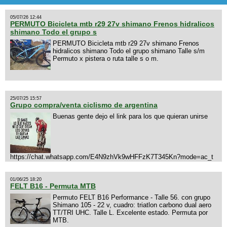
05/07/26 12:44
PERMUTO Bicicleta mtb r29 27v shimano Frenos hidralicos
shimano Todo el grupo s
PERMUTO Bicicleta mtb r29 27v shimano Frenos
hidralicos shimano Todo el grupo shimano Talle s/m
Permuto x pistera o ruta talle s o m.
25/07/25 15:57
Grupo compra/venta ciclismo de argentina
Buenas gente dejo el link para los que quieran unirse
https://chat.whatsapp.com/E4N9zhVk9wHFFzK7T345Kn?mode=ac_t
01/06/25 18:20
FELT B16 - Permuta MTB
Permuto FELT B16 Performance - Talle 56. con grupo
Shimano 105 - 22 v, cuadro: triatlon carbono dual aero
TT/TRI UHC. Talle L. Excelente estado. Permuta por
MTB.