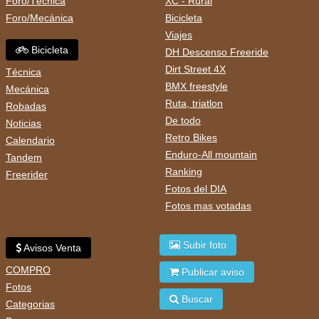
Foro/Técnica
XC - Rural
Foro/Mecánica
Bicicleta
Viajes
Bicicleta
DH Descenso Freeride
Dirt Street 4X
Técnica
BMX freestyle
Mecánica
Ruta, triatlon
Robadas
De todo
Noticias
Retro Bikes
Calendario
Enduro-All mountain
Tandem
Ranking
Freerider
Fotos del DIA
Fotos mas votadas
Subir foto
Avisos Venta
COMPRO
Publicar aviso
Fotos
Buscar
Categorias